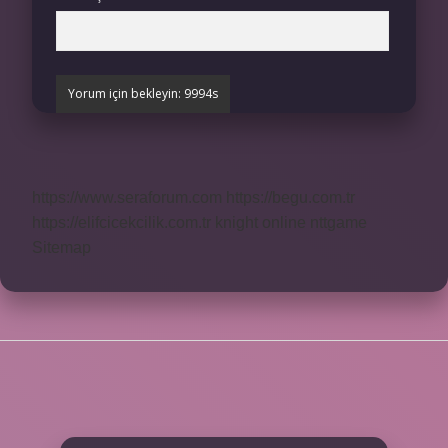
https://www.seraforum.com
https://begu.com.tr
https://elifcicekcilik.com.tr
knight online
nttgame
Sitemap
SIDEBAR