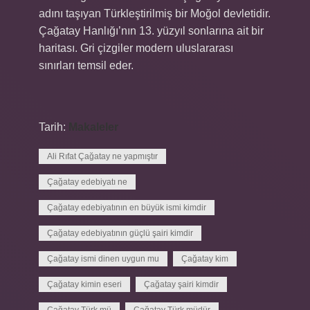
adını taşıyan Türkleştirilmiş bir Moğol devletidir.
Çağatay Hanlığı’nın 13. yüzyıl sonlarına ait bir
haritası. Gri çizgiler modern uluslararası
sınırları temsil eder.
Tarih:
Makaleler
Ali Rıfat Çağatay ne yapmıştır
Çağatay edebiyatı ne
Çağatay edebiyatının en büyük ismi kimdir
Çağatay edebiyatının güçlü şairi kimdir
Çağatay ismi dinen uygun mu
Çağatay kim
Çağatay kimin eseri
Çağatay şairi kimdir