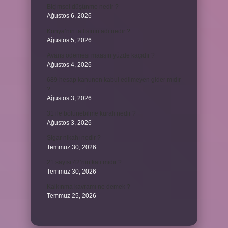
Biçimsel düşünme nedir ?
Ağustos 6, 2026
Konya’nın tatlısının adı nedir ?
Ağustos 5, 2026
Avans ödemesi maaşın yüzde kaçıdır ?
Ağustos 4, 2026
689 hesap kanunen kabul edilmeyen gider mıdır
?
Ağustos 3, 2026
31 ile bölünebilme kuralı nedir ?
Ağustos 3, 2026
Şigar nikahı nedir ?
Temmuz 30, 2026
21 sayısı 42’nin katı mıdır ?
Temmuz 30, 2026
Kalkınma kavramı ne demek ?
Temmuz 25, 2026