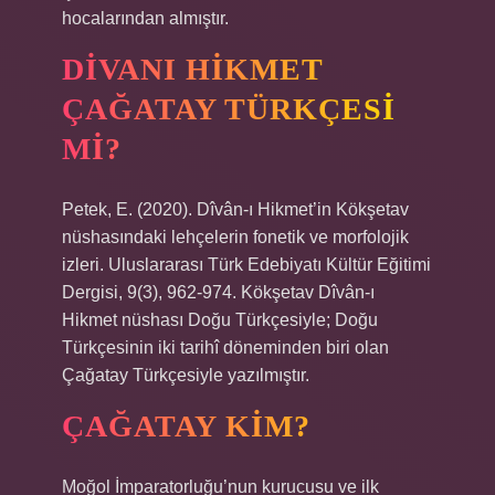
hocalarından almıştır.
DIVANI HIKMET
ÇAĞATAY TÜRKÇESI
MI?
Petek, E. (2020). Dîvân-ı Hikmet’in Kökşetav
nüshasındaki lehçelerin fonetik ve morfolojik
izleri. Uluslararası Türk Edebiyatı Kültür Eğitimi
Dergisi, 9(3), 962-974. Kökşetav Dîvân-ı
Hikmet nüshası Doğu Türkçesiyle; Doğu
Türkçesinin iki tarihî döneminden biri olan
Çağatay Türkçesiyle yazılmıştır.
ÇAĞATAY KIM?
Moğol İmparatorluğu’nun kurucusu ve ilk