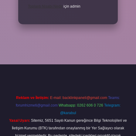
Toplantı Nisabı Nedir
için
admin
xper
Reklam ve İletişim:
E-mail:
backlinkpaneli@gmail.com
Teams:
forumhizmeti@gmail.com
Whatsapp: 0262 606 0 726
Telegram:
@karabul
Yasal Uyarı:
Sitemiz, 5651 Sayılı Kanun gereğince Bilgi Teknolojileri ve
İletişim Kurumu (BTK) tarafından onaylanmış bir Yer Sağlayıcı olarak
hizmet vermektedir. Bu nedenle, sitedeki içerikleri proaktif olarak