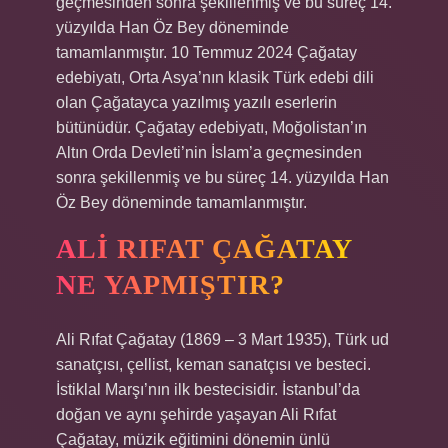
geçmesinden sonra şekillenmiş ve bu süreç 14.
yüzyılda Han Öz Bey döneminde
tamamlanmıştır. 10 Temmuz 2024 Çağatay
edebiyatı, Orta Asya’nın klasik Türk edebi dili
olan Çağatayca yazılmış yazılı eserlerin
bütünüdür. Çağatay edebiyatı, Moğolistan’ın
Altın Orda Devleti’nin İslam’a geçmesinden
sonra şekillenmiş ve bu süreç 14. yüzyılda Han
Öz Bey döneminde tamamlanmıştır.
ALI RIFAT ÇAĞATAY
NE YAPMIŞTIR?
Ali Rıfat Çağatay (1869 – 3 Mart 1935), Türk ud
sanatçısı, çellist, keman sanatçısı ve besteci.
İstiklal Marşı’nın ilk bestecisidir. İstanbul’da
doğan ve aynı şehirde yaşayan Ali Rıfat
Çağatay, müzik eğitimini dönemin ünlü