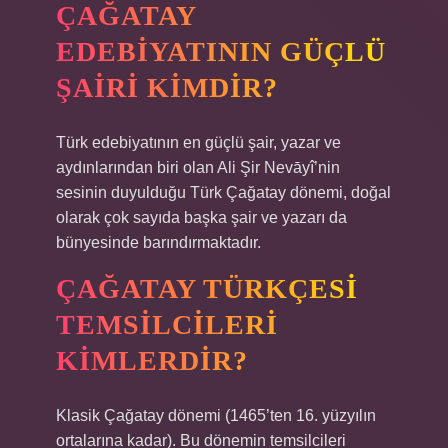
ÇAĞATAY
EDEBIYATININ GÜÇLÜ
ŞAIRI KIMDIR?
Türk edebiyatının en güçlü şair, yazar ve
aydınlarından biri olan Ali Şir Nevāyî’nin
sesinin duyulduğu Türk Çağatay dönemi, doğal
olarak çok sayıda başka şair ve yazarı da
bünyesinde barındırmaktadır.
ÇAĞATAY TÜRKÇESI
TEMSILCILERI
KIMLERDIR?
Klasik Çağatay dönemi (1465’ten 16. yüzyılın
ortalarına kadar). Bu dönemin temsilcileri