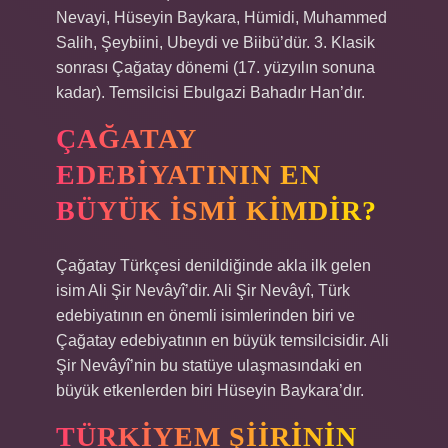
Nevayi, Hüseyin Baykara, Hümidi, Muhammed
Salih, Şeybiini, Ubeydi ve Biibü’dür. 3. Klasik
sonrası Çağatay dönemi (17. yüzyılın sonuna
kadar). Temsilcisi Ebulgazi Bahadır Han’dır.
ÇAĞATAY
EDEBIYATININ EN
BÜYÜK ISMI KIMDIR?
Çağatay Türkçesi denildiğinde akla ilk gelen
isim Ali Şir Nevâyî’dir. Ali Şir Nevâyî, Türk
edebiyatının en önemli isimlerinden biri ve
Çağatay edebiyatının en büyük temsilcisidir. Ali
Şir Nevâyî’nin bu statüye ulaşmasındaki en
büyük etkenlerden biri Hüseyin Baykara’dır.
TÜRKIYEM ŞIIRININ