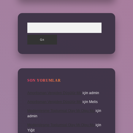
Arama
SON YORUMLAR
Amortisman Vergiden Düşülür Mü
için
admin
Amortisman Vergiden Düşülür Mü
için
Melis
Modernleşme Toplumsal Olay Mı Olgu Mu
için
admin
Modernleşme Toplumsal Olay Mı Olgu Mu
için
Yiğit