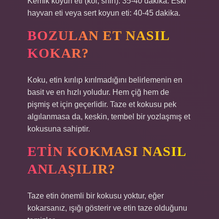
Kemik koyun eti (kol, shin): 35-40 dakika. Eski
hayvan eti veya sert koyun eti: 40-45 dakika.
BOZULAN ET NASIL
KOKAR?
Koku, etin kırılıp kırılmadığını belirlemenin en
basit ve en hızlı yoludur. Hem çiğ hem de
pişmiş et için geçerlidir. Taze et kokusu pek
algılanmasa da, keskin, tembel bir yozlaşmış et
kokusuna sahiptir.
ETIN KOKMASI NASIL
ANLAŞILIR?
Taze etin önemli bir kokusu yoktur, eğer
kokarsanız, ışığı gösterir ve etin taze olduğunu