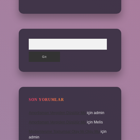
Arama
SON YORUMLAR
Amortisman Vergiden Düşülür Mü
için
admin
Amortisman Vergiden Düşülür Mü
için
Melis
Modernleşme Toplumsal Olay Mı Olgu Mu
için
admin