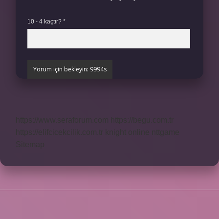
10 - 4 kaçtır?
*
https://www.seraforum.com
https://begu.com.tr
https://elifcicekcilik.com.tr
knight online
nttgame
Sitemap