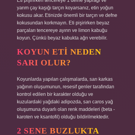
Eti pişirirken tencereye 1 defne yaprağı ve
yarım çay kaşığı tarçın koyarsanız, etin yoğun
kokusu akar. Etinizde önemli bir tarçın ve defne
kokusundan korkmayın. Eti pişirirken beyaz
parçaları tencereye ayırın ve limon kabuğu
koyun. Çünkü beyaz kabukta ağrı verebilir.
KOYUN ETI NEDEN
SARI OLUR?
Koyunlarda yapılan çalışmalarda, sarı karkas
yağının oluşumunun, resesif genler tarafından
kontrol edilen bir karakter olduğu ve
kuzulardaki yağdaki adipozda, sarı caros yağ
oluşumuna duyarlı olan renk maddeleri (beta -
karoten ve ksantofil) olduğu bildirilmektedir.
2 SENE BUZLUKTA