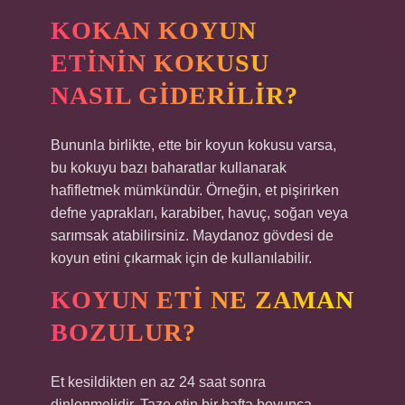
KOKAN KOYUN
ETININ KOKUSU
NASIL GIDERILIR?
Bununla birlikte, ette bir koyun kokusu varsa,
bu kokuyu bazı baharatlar kullanarak
hafifletmek mümkündür. Örneğin, et pişirirken
defne yaprakları, karabiber, havuç, soğan veya
sarımsak atabilirsiniz. Maydanoz gövdesi de
koyun etini çıkarmak için de kullanılabilir.
KOYUN ETI NE ZAMAN
BOZULUR?
Et kesildikten en az 24 saat sonra
dinlenmelidir. Taze etin bir hafta boyunca