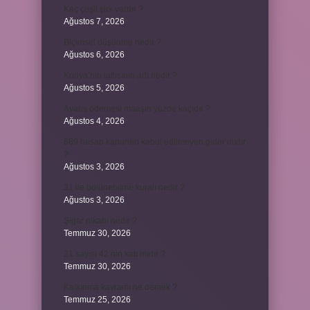
Kaç çeşit şirk vardır ?
Ağustos 7, 2026
Biçimsel düşünme nedir ?
Ağustos 6, 2026
Konya’nın tatlısının adı nedir ?
Ağustos 5, 2026
Avans ödemesi maaşın yüzde kaçıdır ?
Ağustos 4, 2026
689 hesap kanunen kabul edilmeyen gider mıdır
?
Ağustos 3, 2026
31 ile bölünebilme kuralı nedir ?
Ağustos 3, 2026
Şigar nikahı nedir ?
Temmuz 30, 2026
21 sayısı 42’nin katı mıdır ?
Temmuz 30, 2026
Kalkınma kavramı ne demek ?
Temmuz 25, 2026