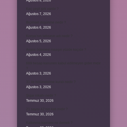
Ağustos 8, 2026
Kaç çeşit şirk vardır ?
Ağustos 7, 2026
Biçimsel düşünme nedir ?
Ağustos 6, 2026
Konya’nın tatlısının adı nedir ?
Ağustos 5, 2026
Avans ödemesi maaşın yüzde kaçıdır ?
Ağustos 4, 2026
689 hesap kanunen kabul edilmeyen gider mıdır
?
Ağustos 3, 2026
31 ile bölünebilme kuralı nedir ?
Ağustos 3, 2026
Şigar nikahı nedir ?
Temmuz 30, 2026
21 sayısı 42’nin katı mıdır ?
Temmuz 30, 2026
Kalkınma kavramı ne demek ?