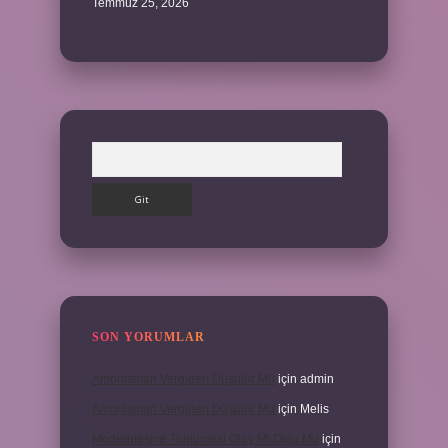
Temmuz 25, 2026
Arama
SON YORUMLAR
Amortisman Vergiden Düşülür Mü
için
admin
Amortisman Vergiden Düşülür Mü
için
Melis
Modernleşme Toplumsal Olay Mı Olgu Mu
için