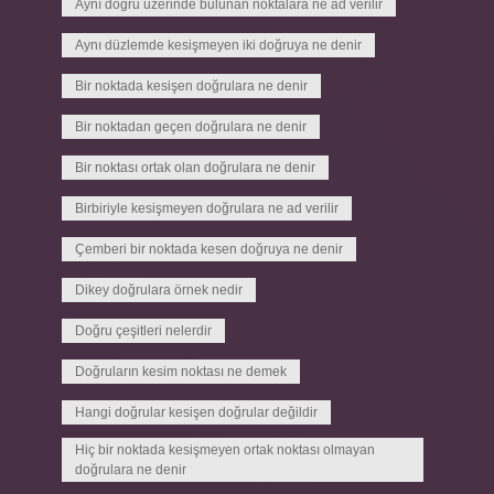
Aynı doğru üzerinde bulunan noktalara ne ad verilir
Aynı düzlemde kesişmeyen iki doğruya ne denir
Bir noktada kesişen doğrulara ne denir
Bir noktadan geçen doğrulara ne denir
Bir noktası ortak olan doğrulara ne denir
Birbiriyle kesişmeyen doğrulara ne ad verilir
Çemberi bir noktada kesen doğruya ne denir
Dikey doğrulara örnek nedir
Doğru çeşitleri nelerdir
Doğruların kesim noktası ne demek
Hangi doğrular kesişen doğrular değildir
Hiç bir noktada kesişmeyen ortak noktası olmayan
doğrulara ne denir