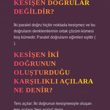
KESIŞEN DOĞRULAR
DEĞILDIR?
İki paralel doğru hiçbir noktada kesişmez ve bu
doğruların denklemlerinin ortak çözüm kümesi
boş kümedir. Paralel doğruların eğimleri eşittir (
).
KESIŞEN IKI
DOĞRUNUN
OLUŞTURDUĞU
KARŞILIKLI AÇILARA
NE DENIR?
Ters açılar: İki doğrunun kesişmesiyle oluşan
ters açılara “ters açılar” denir.