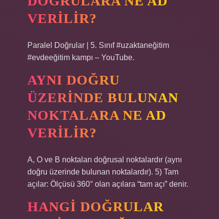
DOĞRULARA NE AD
VERILIR?
Paralel Doğrular | 5. Sınıf #uzaktaneğitim
#evdeeğitim kampı – YouTube.
AYNI DOĞRU
ÜZERINDE BULUNAN
NOKTALARA NE AD
VERILIR?
A, O ve B noktaları doğrusal noktalardır (aynı
doğru üzerinde bulunan noktalardır). 5) Tam
açılar: Ölçüsü 360° olan açılara “tam açı” denir.
HANGI DOĞRULAR