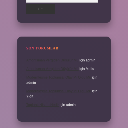
SON YORUMLAR
Amortisman Vergiden Düşülür Mü
için
admin
Amortisman Vergiden Düşülür Mü
için
Melis
Modernleşme Toplumsal Olay Mı Olgu Mu
için
admin
Modernleşme Toplumsal Olay Mı Olgu Mu
için
Yiğit
Toplantı Nisabı Nedir
için
admin