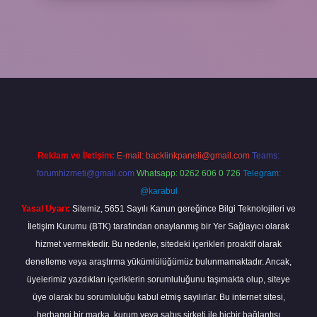
xper
Reklam ve İletişim:
E-mail:
backlinkpaneli@gmail.com
Teams:
forumhizmeti@gmail.com
Whatsapp: 0262 606 0 726
Telegram:
@karabul
Yasal Uyarı:
Sitemiz, 5651 Sayılı Kanun gereğince Bilgi Teknolojileri ve
İletişim Kurumu (BTK) tarafından onaylanmış bir Yer Sağlayıcı olarak
hizmet vermektedir. Bu nedenle, sitedeki içerikleri proaktif olarak
denetleme veya araştırma yükümlülüğümüz bulunmamaktadır. Ancak,
üyelerimiz yazdıkları içeriklerin sorumluluğunu taşımakta olup, siteye
üye olarak bu sorumluluğu kabul etmiş sayılırlar. Bu internet sitesi,
herhangi bir marka, kurum veya şahıs şirketi ile hiçbir bağlantısı