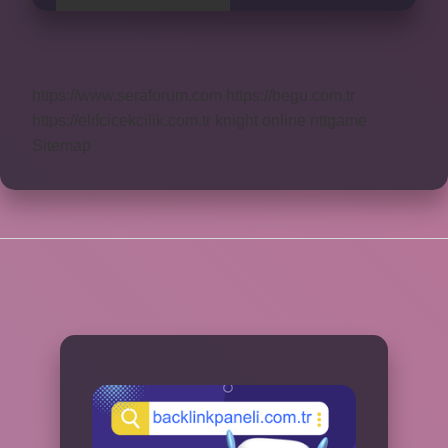
https://www.seraforum.com
https://begu.com.tr
https://elifcicekcilik.com.tr
knight online
nttgame
Sitemap
SIDEBAR