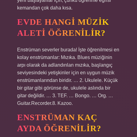
yeni başlayanlar için, çünkü öğrenme eğrisi
kemandan çok daha kısa.
EVDE HANGI MÜZIK
ALETI ÖĞRENILIR?
Enstrüman severler burada! İşte öğrenilmesi en
kolay enstrümanlar: Mızıka. Blues müziğinin
arpı olarak da adlandırılan mızıka, başlangıç ​​
seviyesindeki yetişkinler için en uygun müzik
enstrümanlarından biridir. … 2. Ukulele. Küçük
bir gitar gibi görünse de, ukulele aslında bir
gitar değildir. … 3. TEF. … Bongo. … Org. …
Guitar.Recorder.8. Kazoo.
ENSTRÜMAN KAÇ
AYDA ÖĞRENILIR?