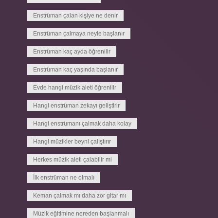
Enstrüman çalan kişiye ne denir
Enstrüman çalmaya neyle başlanır
Enstrüman kaç ayda öğrenilir
Enstrüman kaç yaşında başlanır
Evde hangi müzik aleti öğrenilir
Hangi enstrüman zekayı geliştirir
Hangi enstrümanı çalmak daha kolay
Hangi müzikler beyni çalıştırır
Herkes müzik aleti çalabilir mi
İlk enstrüman ne olmalı
Keman çalmak mı daha zor gitar mı
Müzik eğitimine nereden başlanmalı