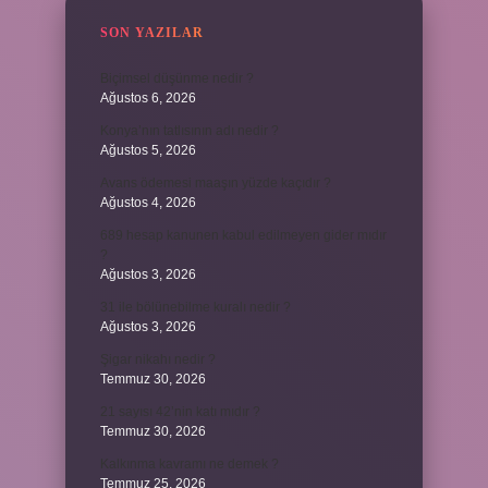
SON YAZILAR
Biçimsel düşünme nedir ?
Ağustos 6, 2026
Konya’nın tatlısının adı nedir ?
Ağustos 5, 2026
Avans ödemesi maaşın yüzde kaçıdır ?
Ağustos 4, 2026
689 hesap kanunen kabul edilmeyen gider mıdır
?
Ağustos 3, 2026
31 ile bölünebilme kuralı nedir ?
Ağustos 3, 2026
Şigar nikahı nedir ?
Temmuz 30, 2026
21 sayısı 42’nin katı mıdır ?
Temmuz 30, 2026
Kalkınma kavramı ne demek ?
Temmuz 25, 2026