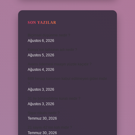
SON YAZILAR
Biçimsel düşünme nedir ?
Ağustos 6, 2026
Konya’nın tatlısının adı nedir ?
Ağustos 5, 2026
Avans ödemesi maaşın yüzde kaçıdır ?
Ağustos 4, 2026
689 hesap kanunen kabul edilmeyen gider mıdır
?
Ağustos 3, 2026
31 ile bölünebilme kuralı nedir ?
Ağustos 3, 2026
Şigar nikahı nedir ?
Temmuz 30, 2026
21 sayısı 42’nin katı mıdır ?
Temmuz 30, 2026