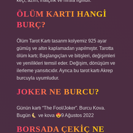
keçi; azim, inatçılık ve hırsla ilgilidir.
ÖLÜM KARTI HANGI
BURÇ?
Ölüm Tarot Kartı tasarım kolyemiz 925 ayar
gümüş ve altın kaplamadan yapılmıştır. Tarotta
ölüm kartı; Başlangıçları ve bitişleri, değişimleri
ve yenilikleri temsil eder. Değişim, dönüşüm ve
ilerleme yansıtıcıdır. Ayrıca bu tarot kartı Akrep
burcuyla uyumludur.
JOKER NE BURCU?
Günün kartı “The Fool/Joker”. Burcu Kova.
Bugün
ve kova
9 Ağustos 2022
BORSADA ÇEKIÇ NE