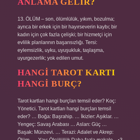
ANLAMA GELIR?
13. ÖLÜM – son, ölümlülük, yıkım, bozulma;
ayrıca bir erkek için bir hayırseverin kaybı; bir
kadın için çok fazla çelişki; bir hizmetçi için
evlilik planlarının başarısızlığı. Tersi:
eylemsizlik, uyku, uyuşukluk, taşlaşma,
uyurgezerlik; yok edilen umut.
HANGI TAROT KARTI
HANGI BURÇ?
Tarot kartları hangi burçları temsil eder? Koç:
Yönetici. Tarot kartları hangi burçları temsil
eder? … Boğa: Başrahip. … İkizler: Aşıklar. …
Yengeç: Savaş Arabası … Aslan: Güç …
Başak: Münzevi. … Terazi: Adalet ve Akrep:
Ölüm. … Yay: Ölçülülük.Daha fazla makale…•3