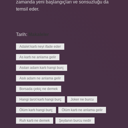
zamanda yeni başlangıçları ve sonsuzluğu da
temsil eder.
Tarih:
Makaleler
Adalet kartı neyi ifade eder
As kartı ne anlama gelir
Asılan adam kartı hangi burç
Asılı adam ne anlama gelir
Borsada çekiç ne demek
Hangi tarot kartı hangi burç
Joker ne burcu
Ölüm kartı hangi burç
Ölüm kartı ne anlama gelir
Ruh kartı ne demek
Şeytanın burcu nedir