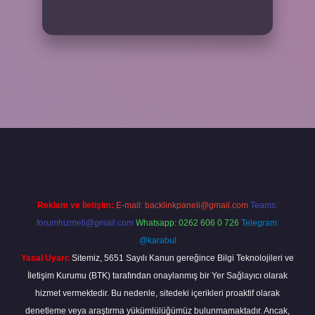
txper
Reklam ve İletişim:
E-mail:
backlinkpaneli@gmail.com
Teams:
forumhizmeti@gmail.com
Whatsapp: 0262 606 0 726
Telegram:
@karabul
Yasal Uyarı:
Sitemiz, 5651 Sayılı Kanun gereğince Bilgi Teknolojileri ve
İletişim Kurumu (BTK) tarafından onaylanmış bir Yer Sağlayıcı olarak
hizmet vermektedir. Bu nedenle, sitedeki içerikleri proaktif olarak
denetleme veya araştırma yükümlülüğümüz bulunmamaktadır. Ancak,