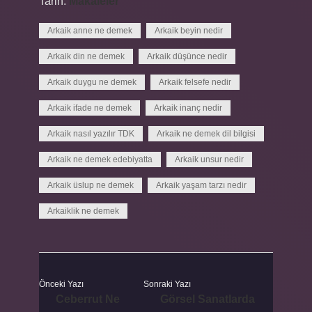
Tarih:
Makaleler
Arkaik anne ne demek
Arkaik beyin nedir
Arkaik din ne demek
Arkaik düşünce nedir
Arkaik duygu ne demek
Arkaik felsefe nedir
Arkaik ifade ne demek
Arkaik inanç nedir
Arkaik nasıl yazılır TDK
Arkaik ne demek dil bilgisi
Arkaik ne demek edebiyatta
Arkaik unsur nedir
Arkaik üslup ne demek
Arkaik yaşam tarzı nedir
Arkaiklik ne demek
Önceki Yazı
Sonraki Yazı
Ceberrut Ne
Görsel Sanatlarda