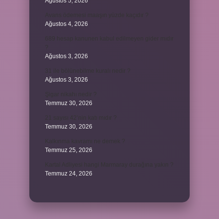
Ağustos 5, 2026
Avans ödemesi maaşın yüzde kaçıdır ?
Ağustos 4, 2026
689 hesap kanunen kabul edilmeyen gider mıdır
?
Ağustos 3, 2026
31 ile bölünebilme kuralı nedir ?
Ağustos 3, 2026
Şigar nikahı nedir ?
Temmuz 30, 2026
21 sayısı 42’nin katı mıdır ?
Temmuz 30, 2026
Kalkınma kavramı ne demek ?
Temmuz 25, 2026
Kartal Adliyesi hangi Marmaray durağına yakın ?
Temmuz 24, 2026