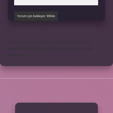
https://www.seraforum.com
https://begu.com.tr
https://elifcicekcilik.com.tr
knight online
nttgame
Sitemap
SIDEBAR