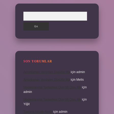
Arama
SON YORUMLAR
Amortisman Vergiden Düşülür Mü
için
admin
Amortisman Vergiden Düşülür Mü
için
Melis
Modernleşme Toplumsal Olay Mı Olgu Mu
için
admin
Modernleşme Toplumsal Olay Mı Olgu Mu
için
Yiğit
Toplantı Nisabı Nedir
için
admin