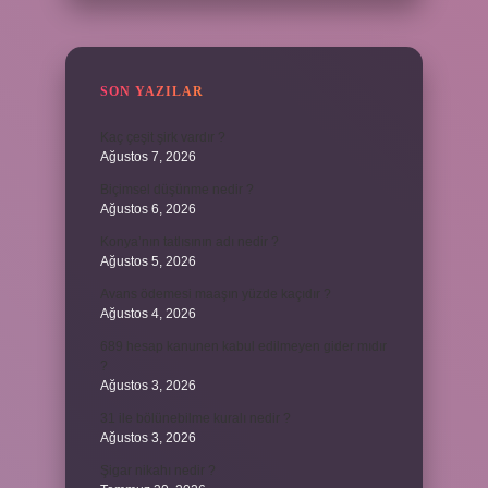
SON YAZILAR
Kaç çeşit şirk vardır ?
Ağustos 7, 2026
Biçimsel düşünme nedir ?
Ağustos 6, 2026
Konya’nın tatlısının adı nedir ?
Ağustos 5, 2026
Avans ödemesi maaşın yüzde kaçıdır ?
Ağustos 4, 2026
689 hesap kanunen kabul edilmeyen gider mıdır
?
Ağustos 3, 2026
31 ile bölünebilme kuralı nedir ?
Ağustos 3, 2026
Şigar nikahı nedir ?