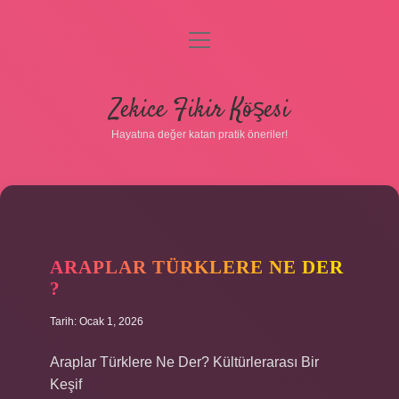
menüyü
Gizlilik Politikası
aç
Hakkımızda
Zekice Fikir Köşesi
Yasal Uyarı
Hayatına değer katan pratik öneriler!
ARAPLAR TÜRKLERE NE DER
?
Tarih: Ocak 1, 2026
Araplar Türklere Ne Der? Kültürlerarası Bir
Keşif