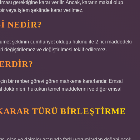
ılması gerektiğine karar verilir. Ancak, kararın makul olup
bir veya işlem şeklinde karar verilmez.
I NEDIR?
et şeklinin cumhuriyet olduğu hükmü ile 2 nci maddedeki
 değiştirilemez ve değiştirilmesi teklif edilemez.
ERDIR?
 için bir rehber görevi gören mahkeme kararlarıdır. Emsal
al doktrinleri, hukukun temel maddelerini ve diğer emsal
KARAR TÜRÜ BIRLEŞTIRME
ayıcı olan ve daireler arasında farklı yorumlardan doğabilecek