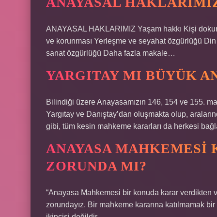
ANAYASAL HAKLARIMI
ANAYASAL HAKLARIMIZ Yaşam hakkı Kişi dokunulmaz
ve korunması Yerleşme ve seyahat özgürlüğü Din 
sanat özgürlüğü Daha fazla makale…
YARGITAY MI BÜYÜK A
Bilindiği üzere Anayasamızın 146, 154 ve 155. 
Yargıtay ve Danıştay’dan oluşmakta olup, araları
gibi, tüm kesin mahkeme kararları da herkesi bağl
ANAYASA MAHKEMESI 
ZORUNDA MI?
“Anayasa Mahkemesi bir konuda karar verdikten v
zorundayız. Bir mahkeme kararına katılmamak bir ş
ikincisi değildir.