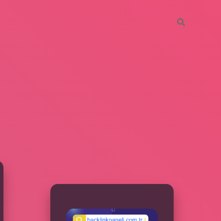
SIDEBAR
betxper