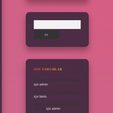
Arama
SON YORUMLAR
Amortisman Vergiden Düşülür Mü
için
admin
Amortisman Vergiden Düşülür Mü
için
Melis
Modernleşme Toplumsal Olay Mı
Olgu Mu
için
admin