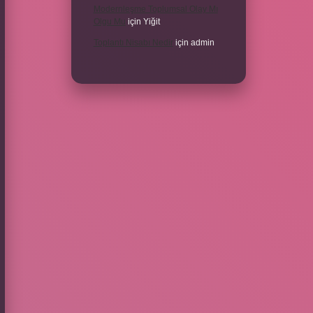
Modernleşme Toplumsal Olay Mı
Olgu Mu
için
Yiğit
Toplantı Nisabı Nedir
için
admin