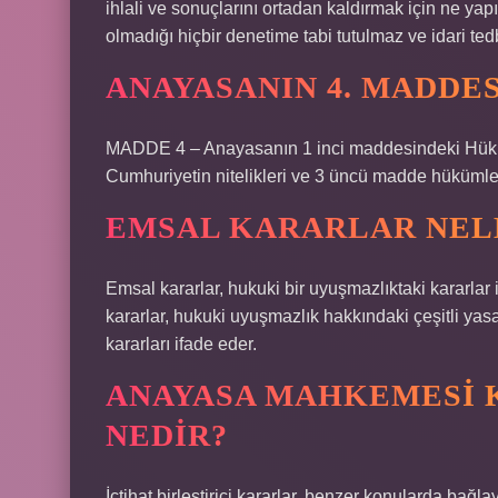
ihlali ve sonuçlarını ortadan kaldırmak için ne yap
olmadığı hiçbir denetime tabi tutulmaz ve idari ted
ANAYASANIN 4. MADDES
MADDE 4 – Anayasanın 1 inci maddesindeki Hüküm
Cumhuriyetin nitelikleri ve 3 üncü madde hükümleri
EMSAL KARARLAR NEL
Emsal kararlar, hukuki bir uyuşmazlıktaki kararlar
kararlar, hukuki uyuşmazlık hakkındaki çeşitli yas
kararları ifade eder.
ANAYASA MAHKEMESI 
NEDIR?
İçtihat birleştirici kararlar, benzer konularda bağl