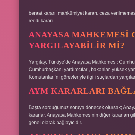
beraat kararı, mahkûmiyet kararı, ceza verilmemesin
reddi kararı
ANAYASA MAHKEMESI 
YARGILAYABILIR MI?
Yargıtay, Türkiye’de Anayasa Mahkemesi; Cumhurb
Cumhurbaşkanı yardımcıları, bakanlar, yüksek yar
Komutanları’nı görevleriyle ilgili suçlardan yargılark
AYM KARARLARI BAĞLA
Başta sorduğumuz soruya dönecek olursak; Anayas
kararlar, Anayasa Mahkemesinin diğer kararları gibi
genel olarak bağlayıcıdır.