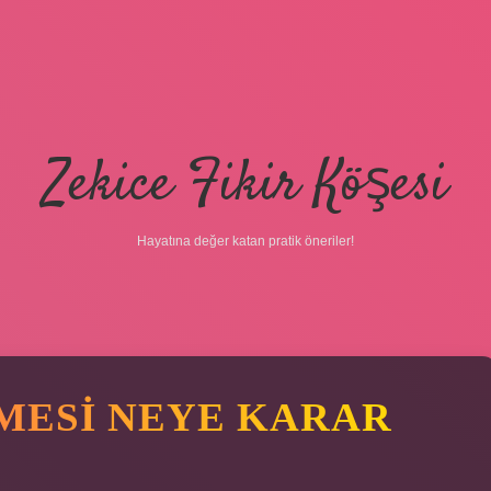
Zekice Fikir Köşesi
Hayatına değer katan pratik öneriler!
MESI NEYE KARAR