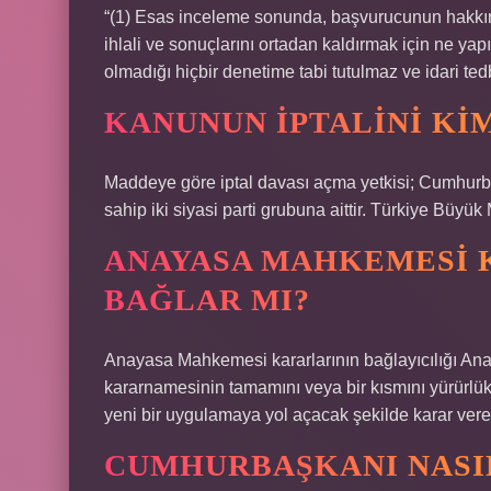
“(1) Esas inceleme sonunda, başvurucunun hakkının i
ihlali ve sonuçlarını ortadan kaldırmak için ne yap
olmadığı hiçbir denetime tabi tutulmaz ve idari ted
KANUNUN IPTALINI KI
Maddeye göre iptal davası açma yetkisi; Cumhurb
sahip iki siyasi parti grubuna aittir. Türkiye Büyük 
ANAYASA MAHKEMESI 
BAĞLAR MI?
Anayasa Mahkemesi kararlarının bağlayıcılığı A
kararnamesinin tamamını veya bir kısmını yürürlük
yeni bir uygulamaya yol açacak şekilde karar ver
CUMHURBAŞKANI NASI