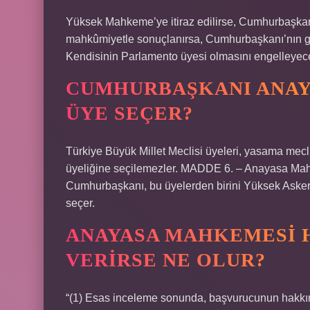
Yüksek Mahkeme’ye itiraz edilirse, Cumhurbaşkan
mahkûmiyetle sonuçlanırsa, Cumhurbaşkanı’nın gö
Kendisinin Parlamento üyesi olmasını engelleyece
CUMHURBAŞKANI ANAY
ÜYE SEÇER?
Türkiye Büyük Millet Meclisi üyeleri, yasama mec
üyeliğine seçilemezler. MADDE 6. – Anayasa Mahk
Cumhurbaşkanı, bu üyelerden birini Yüksek Asker
seçer.
ANAYASA MAHKEMESI 
VERIRSE NE OLUR?
“(1) Esas inceleme sonunda, başvurucunun hakkının i