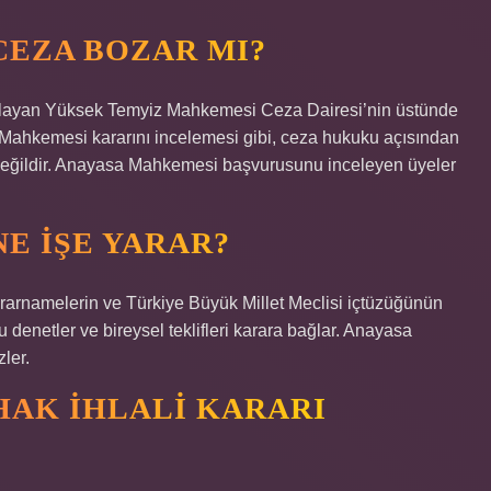
CEZA BOZAR MI?
layan Yüksek Temyiz Mahkemesi Ceza Dairesi’nin üstünde
 Mahkemesi kararını incelemesi gibi, ceza hukuku açısından
e değildir. Anayasa Mahkemesi başvurusunu inceleyen üyeler
E IŞE YARAR?
rnamelerin ve Türkiye Büyük Millet Meclisi içtüzüğünün
enetler ve bireysel teklifleri karara bağlar. Anayasa
ler.
HAK IHLALI KARARI