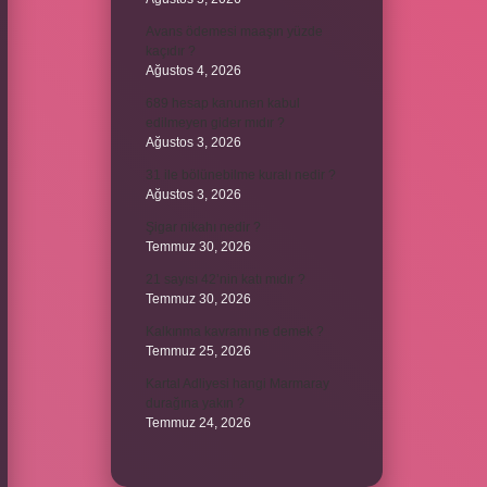
Avans ödemesi maaşın yüzde
kaçıdır ?
Ağustos 4, 2026
689 hesap kanunen kabul
edilmeyen gider mıdır ?
Ağustos 3, 2026
31 ile bölünebilme kuralı nedir ?
Ağustos 3, 2026
Şigar nikahı nedir ?
Temmuz 30, 2026
21 sayısı 42’nin katı mıdır ?
Temmuz 30, 2026
Kalkınma kavramı ne demek ?
Temmuz 25, 2026
Kartal Adliyesi hangi Marmaray
durağına yakın ?
Temmuz 24, 2026