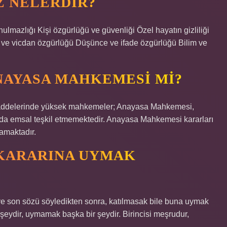
Z NELERDIR?
lığı Kişi özgürlüğü ve güvenliği Özel hayatın gizliliği
ve vicdan özgürlüğü Düşünce ve ifade özgürlüğü Bilim ve
NAYASA MAHKEMESI MI?
maddelerinde yüksek mahkemeler; Anayasa Mahkemesi,
nda emsal teşkil etmemektedir. Anayasa Mahkemesi kararları
amaktadır.
KARARINA UYMAK
e son sözü söyledikten sonra, katılmasak bile buna uymak
eydir, uymamak başka bir şeydir. Birincisi meşrudur,