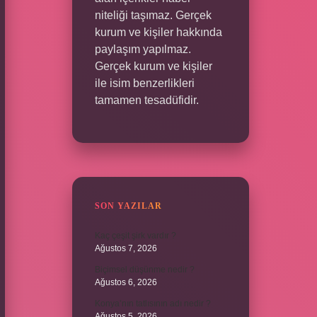
niteliği taşımaz. Gerçek
kurum ve kişiler hakkında
paylaşım yapılmaz.
Gerçek kurum ve kişiler
ile isim benzerlikleri
tamamen tesadüfidir.
SON YAZILAR
Kaç çeşit şirk vardır ?
Ağustos 7, 2026
Biçimsel düşünme nedir ?
Ağustos 6, 2026
Konya’nın tatlısının adı nedir ?
Ağustos 5, 2026