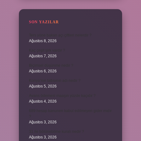
SON YAZILAR
Ters yöne bakan açı çiftleri nelerdir ?
Ağustos 8, 2026
Kaç çeşit şirk vardır ?
Ağustos 7, 2026
Biçimsel düşünme nedir ?
Ağustos 6, 2026
Konya’nın tatlısının adı nedir ?
Ağustos 5, 2026
Avans ödemesi maaşın yüzde kaçıdır ?
Ağustos 4, 2026
689 hesap kanunen kabul edilmeyen gider mıdır
?
Ağustos 3, 2026
31 ile bölünebilme kuralı nedir ?
Ağustos 3, 2026