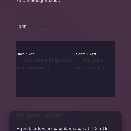
kararlı olduğunuzdur.
Tarih:
Makaleler
Önceki Yazı
Sonraki Yazı
İnce esmer bulgurdan
Izin yazısı
pilav olur mu ?
nasıl yazılır ?
Bir yanıt yazın
E-posta adresiniz yayınlanmayacak.
Gerekli