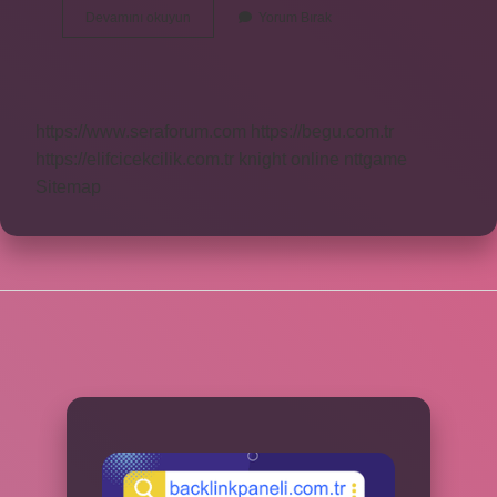
Bağ
Devamını okuyun
Yorum Bırak
Kelimesinin
Zıt
Anlamı
Nedir
https://www.seraforum.com
https://begu.com.tr
https://elifcicekcilik.com.tr
knight online
nttgame
Sitemap
SIDEBAR