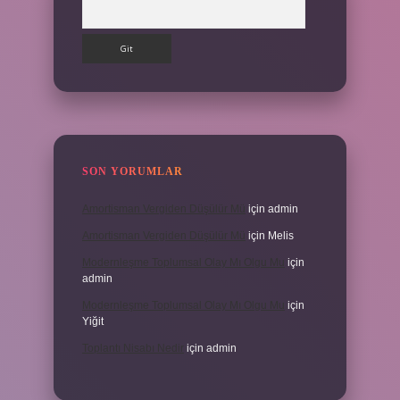
Arama
SON YORUMLAR
Amortisman Vergiden Düşülür Mü
için
admin
Amortisman Vergiden Düşülür Mü
için
Melis
Modernleşme Toplumsal Olay Mı Olgu Mu
için
admin
Modernleşme Toplumsal Olay Mı Olgu Mu
için
Yiğit
Toplantı Nisabı Nedir
için
admin