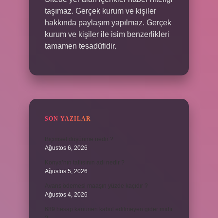
taşımaz. Gerçek kurum ve kişiler
hakkında paylaşım yapılmaz. Gerçek
kurum ve kişiler ile isim benzerlikleri
tamamen tesadüfidir.
SON YAZILAR
Biçimsel düşünme nedir ?
Ağustos 6, 2026
Konya’nın tatlısının adı nedir ?
Ağustos 5, 2026
Avans ödemesi maaşın yüzde kaçıdır ?
Ağustos 4, 2026
689 hesap kanunen kabul edilmeyen gider mıdır