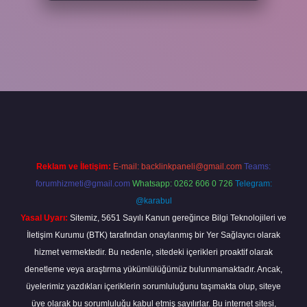
per
Reklam ve İletişim:
E-mail:
backlinkpaneli@gmail.com
Teams:
forumhizmeti@gmail.com
Whatsapp: 0262 606 0 726
Telegram:
@karabul
Yasal Uyarı:
Sitemiz, 5651 Sayılı Kanun gereğince Bilgi Teknolojileri ve
İletişim Kurumu (BTK) tarafından onaylanmış bir Yer Sağlayıcı olarak
hizmet vermektedir. Bu nedenle, sitedeki içerikleri proaktif olarak
denetleme veya araştırma yükümlülüğümüz bulunmamaktadır. Ancak,
üyelerimiz yazdıkları içeriklerin sorumluluğunu taşımakta olup, siteye
üye olarak bu sorumluluğu kabul etmiş sayılırlar. Bu internet sitesi,