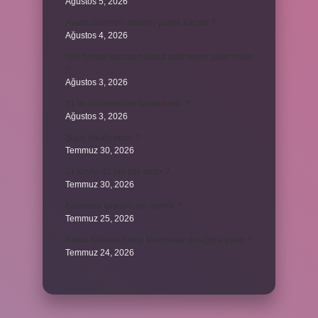
Ağustos 5, 2026
Avans ödemesi maaşın yüzde kaçıdır ?
Ağustos 4, 2026
689 hesap kanunen kabul edilmeyen gider mıdır
?
Ağustos 3, 2026
31 ile bölünebilme kuralı nedir ?
Ağustos 3, 2026
Şigar nikahı nedir ?
Temmuz 30, 2026
21 sayısı 42’nin katı mıdır ?
Temmuz 30, 2026
Kalkınma kavramı ne demek ?
Temmuz 25, 2026
Kartal Adliyesi hangi Marmaray durağına yakın ?
Temmuz 24, 2026