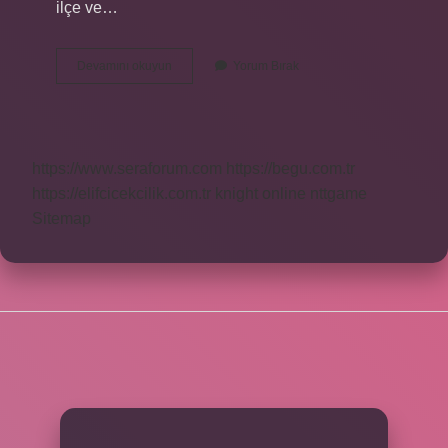
ilçe ve…
Ömür
Devamını okuyun
Yorum Bırak
Şefin
Kardeşi
Kimdir
https://www.seraforum.com
https://begu.com.tr
https://elifcicekcilik.com.tr
knight online
nttgame
Sitemap
SIDEBAR