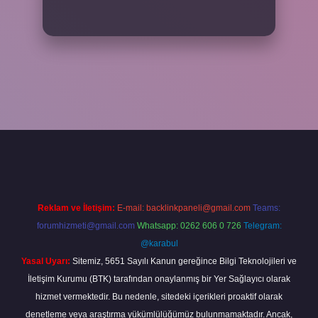
per
Reklam ve İletişim:
E-mail:
backlinkpaneli@gmail.com
Teams:
forumhizmeti@gmail.com
Whatsapp: 0262 606 0 726
Telegram:
@karabul
Yasal Uyarı:
Sitemiz, 5651 Sayılı Kanun gereğince Bilgi Teknolojileri ve
İletişim Kurumu (BTK) tarafından onaylanmış bir Yer Sağlayıcı olarak
hizmet vermektedir. Bu nedenle, sitedeki içerikleri proaktif olarak
denetleme veya araştırma yükümlülüğümüz bulunmamaktadır. Ancak,