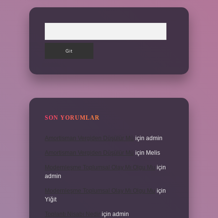
Arama
SON YORUMLAR
Amortisman Vergiden Düşülür Mü
için
admin
Amortisman Vergiden Düşülür Mü
için
Melis
Modernleşme Toplumsal Olay Mı Olgu Mu
için
admin
Modernleşme Toplumsal Olay Mı Olgu Mu
için
Yiğit
Toplantı Nisabı Nedir
için
admin