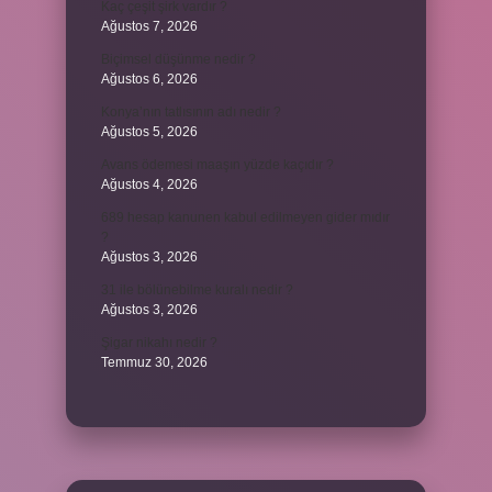
Kaç çeşit şirk vardır ?
Ağustos 7, 2026
Biçimsel düşünme nedir ?
Ağustos 6, 2026
Konya’nın tatlısının adı nedir ?
Ağustos 5, 2026
Avans ödemesi maaşın yüzde kaçıdır ?
Ağustos 4, 2026
689 hesap kanunen kabul edilmeyen gider mıdır
?
Ağustos 3, 2026
31 ile bölünebilme kuralı nedir ?
Ağustos 3, 2026
Şigar nikahı nedir ?
Temmuz 30, 2026