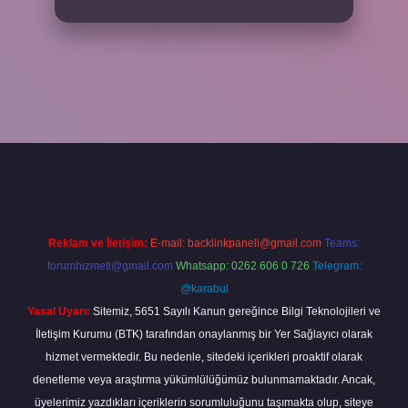
xper
Reklam ve İletişim:
E-mail:
backlinkpaneli@gmail.com
Teams:
forumhizmeti@gmail.com
Whatsapp: 0262 606 0 726
Telegram:
@karabul
Yasal Uyarı:
Sitemiz, 5651 Sayılı Kanun gereğince Bilgi Teknolojileri ve
İletişim Kurumu (BTK) tarafından onaylanmış bir Yer Sağlayıcı olarak
hizmet vermektedir. Bu nedenle, sitedeki içerikleri proaktif olarak
denetleme veya araştırma yükümlülüğümüz bulunmamaktadır. Ancak,
üyelerimiz yazdıkları içeriklerin sorumluluğunu taşımakta olup, siteye