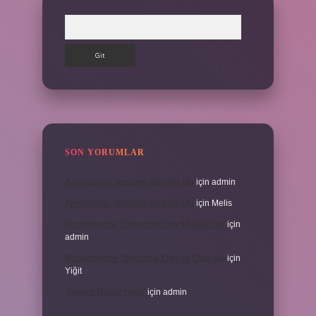
Arama
SON YORUMLAR
Amortisman Vergiden Düşülür Mü
için
admin
Amortisman Vergiden Düşülür Mü
için
Melis
Modernleşme Toplumsal Olay Mı Olgu Mu
için
admin
Modernleşme Toplumsal Olay Mı Olgu Mu
için
Yiğit
Toplantı Nisabı Nedir
için
admin