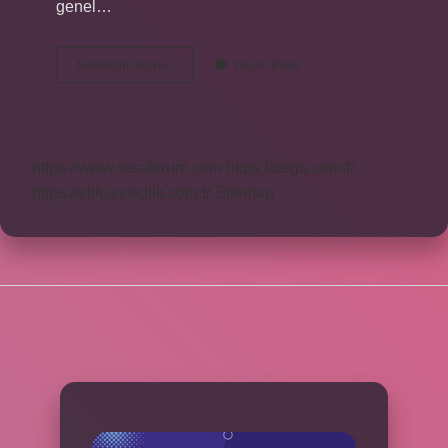
genel…
Lex
Devamını okuyun
Yorum Bırak
Superior
Ilkesi
Ne
Demek
https://www.seraforum.com
https://begu.com.tr
https://elifcicekcilik.com.tr
Sitemap
SIDEBAR