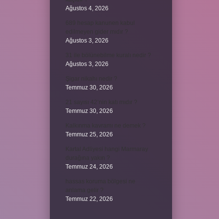
Ağustos 4, 2026
689 hesap kanunen kabul
edilmeyen gider mıdır ?
Ağustos 3, 2026
31 ile bölünebilme kuralı nedir ?
Ağustos 3, 2026
Şigar nikahı nedir ?
Temmuz 30, 2026
21 sayısı 42’nin katı mıdır ?
Temmuz 30, 2026
Kalkınma kavramı ne demek ?
Temmuz 25, 2026
Kartal Adliyesi hangi Marmaray
durağına yakın ?
Temmuz 24, 2026
hassas koruma bölgesi ne
anlama gelir ?
Temmuz 22, 2026