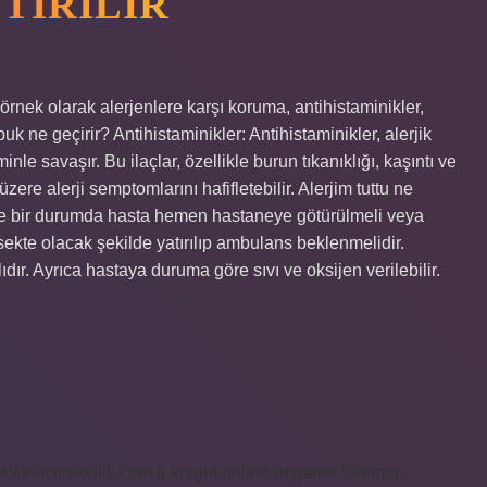
STIRILIR
örnek olarak alerjenlere karşı koruma, antihistaminikler,
abuk ne geçirir? Antihistaminikler: Antihistaminikler, alerjik
le savaşır. Bu ilaçlar, özellikle burun tıkanıklığı, kaşıntı ve
re alerji semptomlarını hafifletebilir. Alerjim tuttu ne
e bir durumda hasta hemen hastaneye götürülmeli veya
kte olacak şekilde yatırılıp ambulans beklenmelidir.
ır. Ayrıca hastaya duruma göre sıvı ve oksijen verilebilir.
s://elifcicekcilik.com.tr
knight online
nttgame
Sitemap