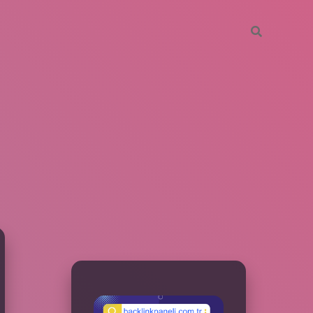
SIDEBAR
betxper