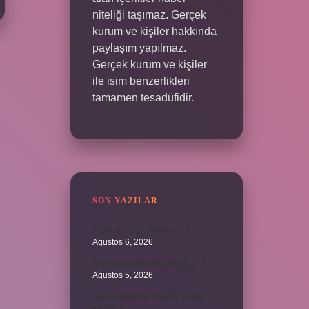
niteliği taşımaz. Gerçek
kurum ve kişiler hakkında
paylaşım yapılmaz.
Gerçek kurum ve kişiler
ile isim benzerlikleri
tamamen tesadüfidir.
SON YAZILAR
Biçimsel düşünme nedir ?
Ağustos 6, 2026
Konya’nın tatlısının adı nedir ?
Ağustos 5, 2026
Avans ödemesi maaşın yüzde
kaçıdır ?