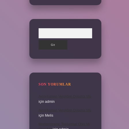
Arama
SON YORUMLAR
Amortisman Vergiden Düşülür Mü
için
admin
Amortisman Vergiden Düşülür Mü
için
Melis
Modernleşme Toplumsal Olay Mı