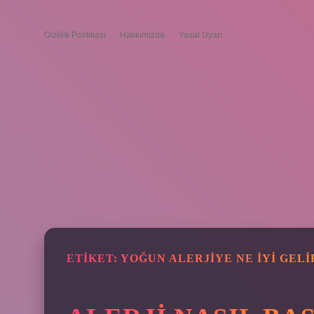
Gizlilik Politikası
Hakkımızda
Yasal Uyarı
ETIKET:
YOĞUN ALERJIYE NE IYI GELI