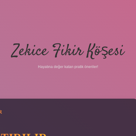
Zekice Fikir Köşesi
Hayatına değer katan pratik öneriler!
R