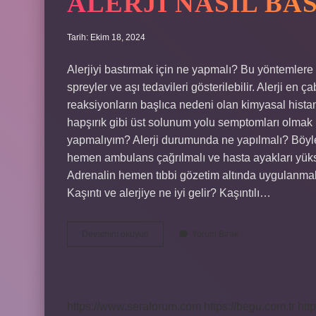
ALERJI NASIL BA
Tarih: Ekim 18, 2024
Alerjiyi bastırmak için ne yapmalı? Bu yöntemlere 
spreyler ve aşı tedavileri gösterilebilir. Alerji en ç
reaksiyonların başlıca nedeni olan kimyasal histamin
hapşırık gibi üst solunum yolu semptomları olmak üze
yapmalıyım? Alerji durumunda ne yapılmalı? Böyl
hemen ambulans çağrılmalı ve hasta ayakları yükse
Adrenalin hemen tıbbi gözetim altında uygulanmalıd
Kaşıntı ve alerjiye ne iyi gelir? Kaşıntılı…
Alerji
Devamını okuyun
Yorum Bırak
Nasıl
Bastırılır
https://www.seraforum.com
https://begu.com.tr
http