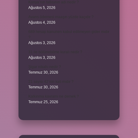
Konya’nın tatlısının adı nedir ?
Ağustos 5, 2026
Avans ödemesi maaşın yüzde kaçıdır ?
Ağustos 4, 2026
689 hesap kanunen kabul edilmeyen gider mıdır
?
Ağustos 3, 2026
31 ile bölünebilme kuralı nedir ?
Ağustos 3, 2026
Şigar nikahı nedir ?
Temmuz 30, 2026
21 sayısı 42’nin katı mıdır ?
Temmuz 30, 2026
Kalkınma kavramı ne demek ?
Temmuz 25, 2026