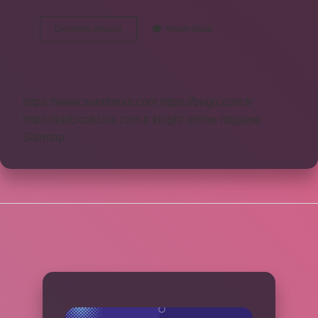
Benmari
Devamını okuyun
Yorum Bırak
Kaç
Derece
https://www.seraforum.com
https://begu.com.tr
https://elifcicekcilik.com.tr
knight online
nttgame
Sitemap
SIDEBAR