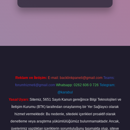
per
Reklam ve İletişim:
E-mail:
backlinkpaneli@gmail.com
Teams:
forumhizmeti@gmail.com
Whatsapp: 0262 606 0 726
Telegram:
@karabul
Yasal Uyarı:
Sitemiz, 5651 Sayılı Kanun gereğince Bilgi Teknolojileri ve
İletişim Kurumu (BTK) tarafından onaylanmış bir Yer Sağlayıcı olarak
hizmet vermektedir. Bu nedenle, sitedeki içerikleri proaktif olarak
denetleme veya araştırma yükümlülüğümüz bulunmamaktadır. Ancak,
üyelerimiz yazdıkları içeriklerin sorumluluğunu taşımakta olup, siteye