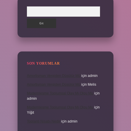
Arama
SON YORUMLAR
Amortisman Vergiden Düşülür Mü
için
admin
Amortisman Vergiden Düşülür Mü
için
Melis
Modernleşme Toplumsal Olay Mı Olgu Mu
için
admin
Modernleşme Toplumsal Olay Mı Olgu Mu
için
Yiğit
Toplantı Nisabı Nedir
için
admin