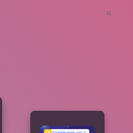
SIDEBAR
betxper