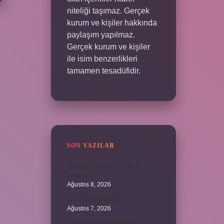
niteliği taşımaz. Gerçek
kurum ve kişiler hakkında
paylaşım yapılmaz.
Gerçek kurum ve kişiler
ile isim benzerlikleri
tamamen tesadüfidir.
SON YAZILAR
Ters yöne bakan açı çiftleri
nelerdir ?
Ağustos 8, 2026
Kaç çeşit şirk vardır ?
Ağustos 7, 2026
Biçimsel düşünme nedir ?