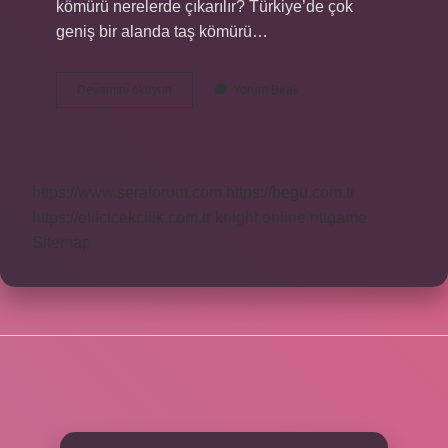
kömürü nerelerde çıkarılır? Türkiye’de çok
geniş bir alanda taş kömürü…
Kömür
Devamını okuyun
Yorum Bırak
Çok
Hangi
Ilde
Çıkarılır
https://www.seraforum.com
https://begu.com.tr
https://elifcicekcilik.com.tr
knight online
nttgame
Sitemap
SIDEBAR