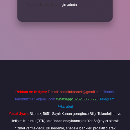
Toplantı Nisabı Nedir
için
admin
er
Reklam ve İletişim:
E-mail:
backlinkpaneli@gmail.com
Teams:
forumhizmeti@gmail.com
Whatsapp: 0262 606 0 726
Telegram:
@karabul
Yasal Uyarı:
Sitemiz, 5651 Sayılı Kanun gereğince Bilgi Teknolojileri ve
İletişim Kurumu (BTK) tarafından onaylanmış bir Yer Sağlayıcı olarak
hizmet vermektedir. Bu nedenle, sitedeki içerikleri proaktif olarak