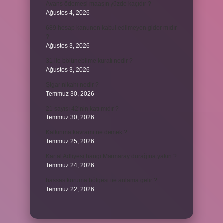
Avans ödemesi maaşın yüzde kaçıdır ?
Ağustos 4, 2026
689 hesap kanunen kabul edilmeyen gider mıdır
?
Ağustos 3, 2026
31 ile bölünebilme kuralı nedir ?
Ağustos 3, 2026
Şigar nikahı nedir ?
Temmuz 30, 2026
21 sayısı 42’nin katı mıdır ?
Temmuz 30, 2026
Kalkınma kavramı ne demek ?
Temmuz 25, 2026
Kartal Adliyesi hangi Marmaray durağına yakın ?
Temmuz 24, 2026
hassas koruma bölgesi ne anlama gelir ?
Temmuz 22, 2026