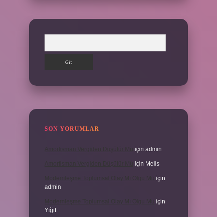
Arama
SON YORUMLAR
Amortisman Vergiden Düşülür Mü
için
admin
Amortisman Vergiden Düşülür Mü
için
Melis
Modernleşme Toplumsal Olay Mı Olgu Mu
için
admin
Modernleşme Toplumsal Olay Mı Olgu Mu
için
Yiğit