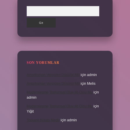
Arama
SON YORUMLAR
Amortisman Vergiden Düşülür Mü
için
admin
Amortisman Vergiden Düşülür Mü
için
Melis
Modernleşme Toplumsal Olay Mı Olgu Mu
için
admin
Modernleşme Toplumsal Olay Mı Olgu Mu
için
Yiğit
Toplantı Nisabı Nedir
için
admin