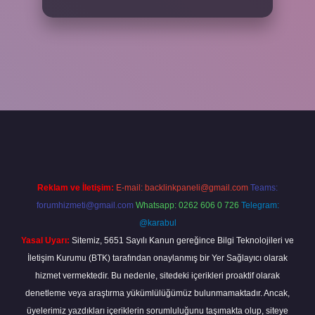
txper
Reklam ve İletişim:
E-mail:
backlinkpaneli@gmail.com
Teams:
forumhizmeti@gmail.com
Whatsapp: 0262 606 0 726
Telegram:
@karabul
Yasal Uyarı:
Sitemiz, 5651 Sayılı Kanun gereğince Bilgi Teknolojileri ve
İletişim Kurumu (BTK) tarafından onaylanmış bir Yer Sağlayıcı olarak
hizmet vermektedir. Bu nedenle, sitedeki içerikleri proaktif olarak
denetleme veya araştırma yükümlülüğümüz bulunmamaktadır. Ancak,
üyelerimiz yazdıkları içeriklerin sorumluluğunu taşımakta olup, siteye