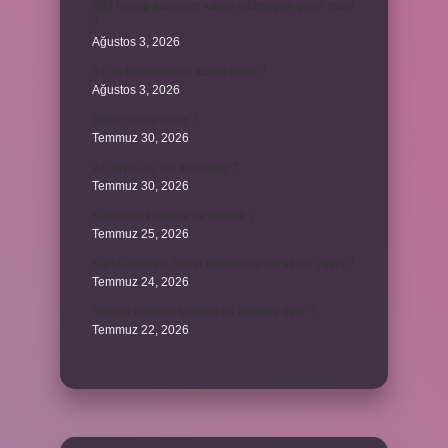
689 hesap kanunen kabul edilmeyen gider mıdır
?
Ağustos 3, 2026
31 ile bölünebilme kuralı nedir ?
Ağustos 3, 2026
Şigar nikahı nedir ?
Temmuz 30, 2026
21 sayısı 42’nin katı mıdır ?
Temmuz 30, 2026
Kalkınma kavramı ne demek ?
Temmuz 25, 2026
Kartal Adliyesi hangi Marmaray durağına yakın ?
Temmuz 24, 2026
hassas koruma bölgesi ne anlama gelir ?
Temmuz 22, 2026