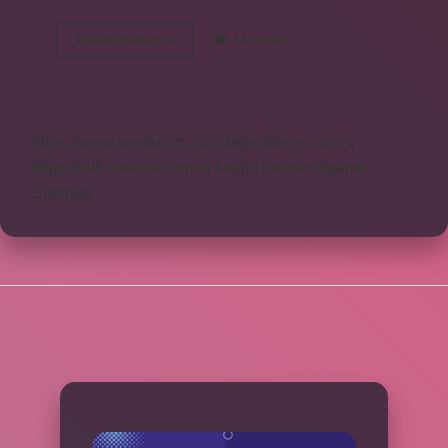
Terazi
Devamını okuyun
14 Yorum
Burcu
Hangi
Burçla
Evlenir
https://www.seraforum.com
https://begu.com.tr
https://elifcicekcilik.com.tr
knight online
nttgame
Sitemap
SIDEBAR