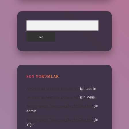
Arama
SON YORUMLAR
Amortisman Vergiden Düşülür Mü
için
admin
Amortisman Vergiden Düşülür Mü
için
Melis
Modernleşme Toplumsal Olay Mı Olgu Mu
için
admin
Modernleşme Toplumsal Olay Mı Olgu Mu
için
Yiğit