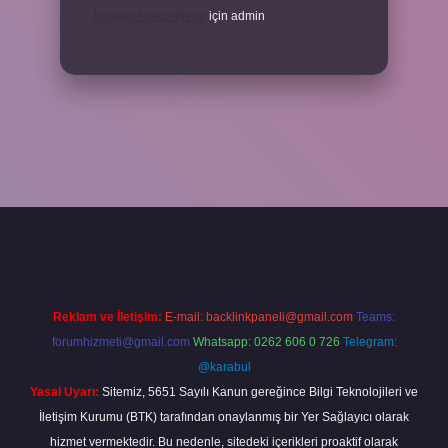
Toplantı Nisabı Nedir
için
admin
per
Reklam ve İletişim:
E-mail:
backlinkpaneli@gmail.com
Teams:
forumhizmeti@gmail.com
Whatsapp: 0262 606 0 726
Telegram:
@karabul
Yasal Uyarı:
Sitemiz, 5651 Sayılı Kanun gereğince Bilgi Teknolojileri ve
İletişim Kurumu (BTK) tarafından onaylanmış bir Yer Sağlayıcı olarak
hizmet vermektedir. Bu nedenle, sitedeki içerikleri proaktif olarak