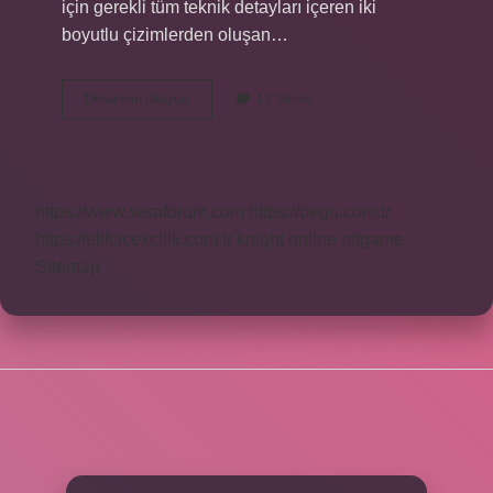
için gerekli tüm teknik detayları içeren iki
boyutlu çizimlerden oluşan…
Teknik
Devamını okuyun
12 Yorum
Çizimci
Nasıl
Olunur
https://www.seraforum.com
https://begu.com.tr
https://elifcicekcilik.com.tr
knight online
nttgame
Sitemap
SIDEBAR