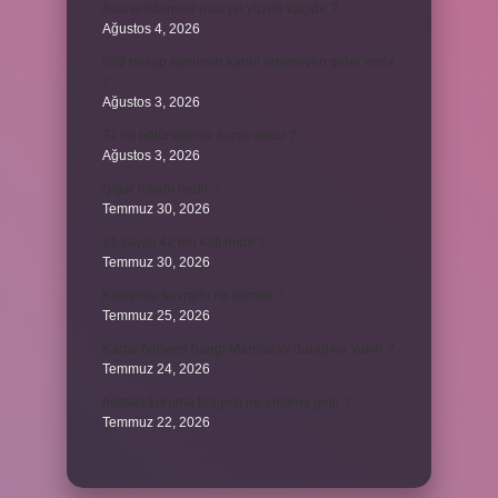
Avans ödemesi maaşın yüzde kaçıdır ?
Ağustos 4, 2026
689 hesap kanunen kabul edilmeyen gider mıdır
?
Ağustos 3, 2026
31 ile bölünebilme kuralı nedir ?
Ağustos 3, 2026
Şigar nikahı nedir ?
Temmuz 30, 2026
21 sayısı 42’nin katı mıdır ?
Temmuz 30, 2026
Kalkınma kavramı ne demek ?
Temmuz 25, 2026
Kartal Adliyesi hangi Marmaray durağına yakın ?
Temmuz 24, 2026
hassas koruma bölgesi ne anlama gelir ?
Temmuz 22, 2026