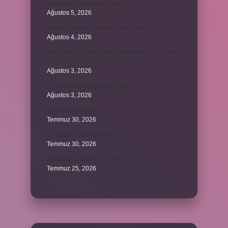
Konya’nın tatlısının adı nedir ?
Ağustos 5, 2026
Avans ödemesi maaşın yüzde kaçıdır ?
Ağustos 4, 2026
689 hesap kanunen kabul edilmeyen gider mıdır
?
Ağustos 3, 2026
31 ile bölünebilme kuralı nedir ?
Ağustos 3, 2026
Şigar nikahı nedir ?
Temmuz 30, 2026
21 sayısı 42’nin katı mıdır ?
Temmuz 30, 2026
Kalkınma kavramı ne demek ?
Temmuz 25, 2026