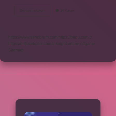
Oldukça
Devamını okuyun
14 Yorum
Kelimesinin
Sözlük
Anlamı
Nedir
https://www.seraforum.com
https://begu.com.tr
https://elifcicekcilik.com.tr
knight online
nttgame
Sitemap
SIDEBAR