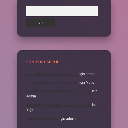
Arama
SON YORUMLAR
Amortisman Vergiden Düşülür Mü
için
admin
Amortisman Vergiden Düşülür Mü
için
Melis
Modernleşme Toplumsal Olay Mı Olgu Mu
için
admin
Modernleşme Toplumsal Olay Mı Olgu Mu
için
Yiğit
Toplantı Nisabı Nedir
için
admin