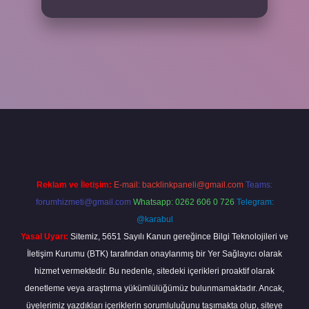
per
Reklam ve İletişim:
E-mail:
backlinkpaneli@gmail.com
Teams:
forumhizmeti@gmail.com
Whatsapp: 0262 606 0 726
Telegram:
@karabul
Yasal Uyarı:
Sitemiz, 5651 Sayılı Kanun gereğince Bilgi Teknolojileri ve
İletişim Kurumu (BTK) tarafından onaylanmış bir Yer Sağlayıcı olarak
hizmet vermektedir. Bu nedenle, sitedeki içerikleri proaktif olarak
denetleme veya araştırma yükümlülüğümüz bulunmamaktadır. Ancak,
üyelerimiz yazdıkları içeriklerin sorumluluğunu taşımakta olup, siteye