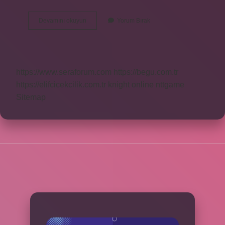
Suçun
Devamını okuyun
Yorum Bırak
Niteliği
Ne
Demek
https://www.seraforum.com
https://begu.com.tr
https://elifcicekcilik.com.tr
knight online
nttgame
Sitemap
SIDEBAR