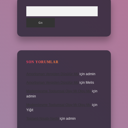
Arama
SON YORUMLAR
Amortisman Vergiden Düşülür Mü
için
admin
Amortisman Vergiden Düşülür Mü
için
Melis
Modernleşme Toplumsal Olay Mı Olgu Mu
için
admin
Modernleşme Toplumsal Olay Mı Olgu Mu
için
Yiğit
Toplantı Nisabı Nedir
için
admin