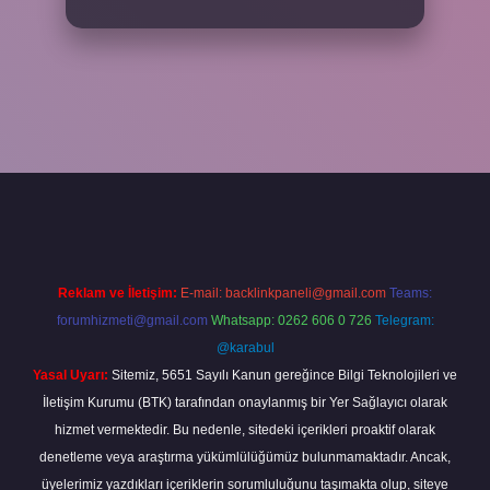
per
Reklam ve İletişim:
E-mail:
backlinkpaneli@gmail.com
Teams:
forumhizmeti@gmail.com
Whatsapp: 0262 606 0 726
Telegram:
@karabul
Yasal Uyarı:
Sitemiz, 5651 Sayılı Kanun gereğince Bilgi Teknolojileri ve
İletişim Kurumu (BTK) tarafından onaylanmış bir Yer Sağlayıcı olarak
hizmet vermektedir. Bu nedenle, sitedeki içerikleri proaktif olarak
denetleme veya araştırma yükümlülüğümüz bulunmamaktadır. Ancak,
üyelerimiz yazdıkları içeriklerin sorumluluğunu taşımakta olup, siteye