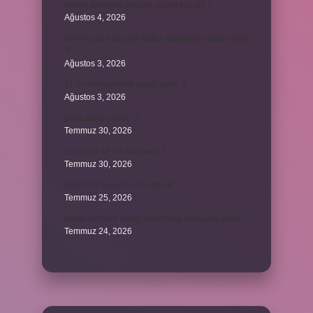
Avans ödemesi maaşın yüzde kaçıdır ?
Ağustos 4, 2026
689 hesap kanunen kabul edilmeyen gider mıdır
?
Ağustos 3, 2026
31 ile bölünebilme kuralı nedir ?
Ağustos 3, 2026
Şigar nikahı nedir ?
Temmuz 30, 2026
21 sayısı 42’nin katı mıdır ?
Temmuz 30, 2026
Kalkınma kavramı ne demek ?
Temmuz 25, 2026
Kartal Adliyesi hangi Marmaray durağına yakın ?
Temmuz 24, 2026