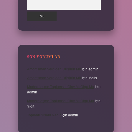
Arama
SON YORUMLAR
Amortisman Vergiden Düşülür Mü
için
admin
Amortisman Vergiden Düşülür Mü
için
Melis
Modernleşme Toplumsal Olay Mı Olgu Mu
için
admin
Modernleşme Toplumsal Olay Mı Olgu Mu
için
Yiğit
Toplantı Nisabı Nedir
için
admin