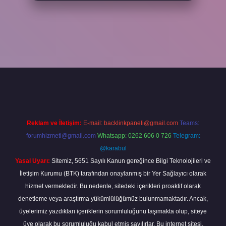
xper
Reklam ve İletişim:
E-mail:
backlinkpaneli@gmail.com
Teams:
forumhizmeti@gmail.com
Whatsapp: 0262 606 0 726
Telegram:
@karabul
Yasal Uyarı:
Sitemiz, 5651 Sayılı Kanun gereğince Bilgi Teknolojileri ve
İletişim Kurumu (BTK) tarafından onaylanmış bir Yer Sağlayıcı olarak
hizmet vermektedir. Bu nedenle, sitedeki içerikleri proaktif olarak
denetleme veya araştırma yükümlülüğümüz bulunmamaktadır. Ancak,
üyelerimiz yazdıkları içeriklerin sorumluluğunu taşımakta olup, siteye
üye olarak bu sorumluluğu kabul etmiş sayılırlar. Bu internet sitesi,