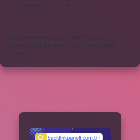
En
Devamını okuyun
Yorum Bırak
Kısa
Sure
Nedir
https://www.seraforum.com
https://begu.com.tr
https://elifcicekcilik.com.tr
knight online
nttgame
Sitemap
SIDEBAR