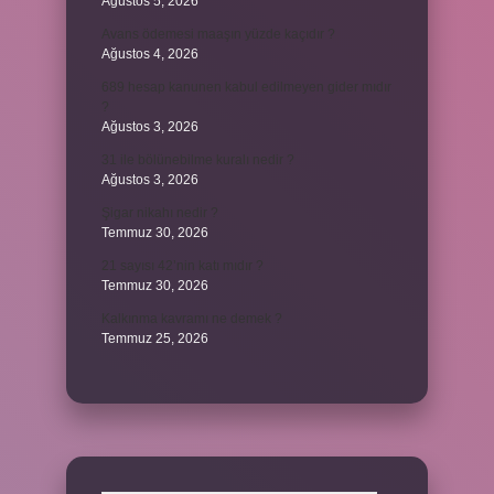
Ağustos 5, 2026
Avans ödemesi maaşın yüzde kaçıdır ?
Ağustos 4, 2026
689 hesap kanunen kabul edilmeyen gider mıdır
?
Ağustos 3, 2026
31 ile bölünebilme kuralı nedir ?
Ağustos 3, 2026
Şigar nikahı nedir ?
Temmuz 30, 2026
21 sayısı 42’nin katı mıdır ?
Temmuz 30, 2026
Kalkınma kavramı ne demek ?
Temmuz 25, 2026