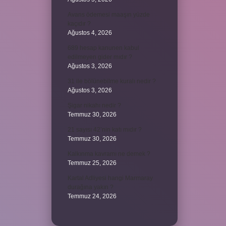
Avans ödemesi maaşın yüzde
kaçıdır ?
Ağustos 4, 2026
689 hesap kanunen kabul
edilmeyen gider mıdır ?
Ağustos 3, 2026
31 ile bölünebilme kuralı nedir ?
Ağustos 3, 2026
Şigar nikahı nedir ?
Temmuz 30, 2026
21 sayısı 42’nin katı mıdır ?
Temmuz 30, 2026
Kalkınma kavramı ne demek ?
Temmuz 25, 2026
Kartal Adliyesi hangi Marmaray
durağına yakın ?
Temmuz 24, 2026