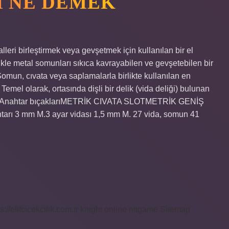
I NE DEMEK
leri birleştirmek veya gevşetmek için kullanılan bir el
llikle metal somunları sıkıca kavrayabilen ve gevşetebilen bir
omun, cıvata veya saplamalarla birlikte kullanılan en
 Temel olarak, ortasında dişli bir delik (vida deliği) bulunan
tar? Anahtar bıçaklarıMETRİK CIVATA SLOTMETRİK GENİŞ
rı 3 mm M.3 ayar vidası 1,5 mm M. 27 vida, somun 41
s://elifcicekcilik.com.tr
knight online
nttgame
Sitemap