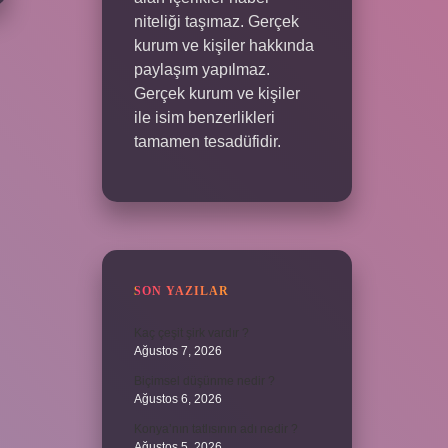
niteliği taşımaz. Gerçek
kurum ve kişiler hakkında
paylaşım yapılmaz.
Gerçek kurum ve kişiler
ile isim benzerlikleri
tamamen tesadüfidir.
SON YAZILAR
Kaç çeşit şirk vardır ?
Ağustos 7, 2026
Biçimsel düşünme nedir ?
Ağustos 6, 2026
Konya’nın tatlısının adı nedir ?
Ağustos 5, 2026