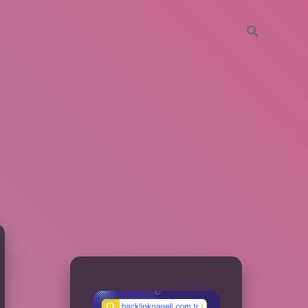
SIDEBAR
betxper