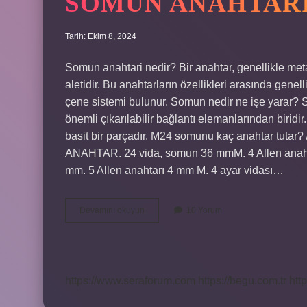
SOMUN ANAHTAR
Tarih: Ekim 8, 2024
Somun anahtari nedir? Bir anahtar, genellikle metal
aletidir. Bu anahtarların özellikleri arasında gene
çene sistemi bulunur. Somun nedir ne işe yarar? S
önemli çıkarılabilir bağlantı elemanlarından biridir.
basit bir parçadır. M24 somunu kaç anahtar tu
ANAHTAR. 24 vida, somun 36 mmM. 4 Allen anahta
mm. 5 Allen anahtarı 4 mm M. 4 ayar vidası…
Somun
Devamını okuyun
10 Yorum
Anahtarı
Ne
Demek
https://www.seraforum.com
https://begu.com.tr
http