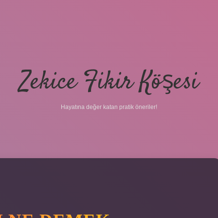
Zekice Fikir Köşesi
Hayatına değer katan pratik öneriler!