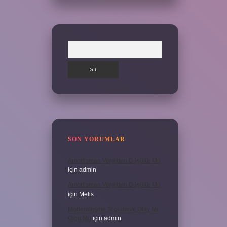
Arama
SON YORUMLAR
Amortisman Vergiden Düşülür Mü
için
admin
Amortisman Vergiden Düşülür Mü
için
Melis
Modernleşme Toplumsal Olay Mı
Olgu Mu
için
admin