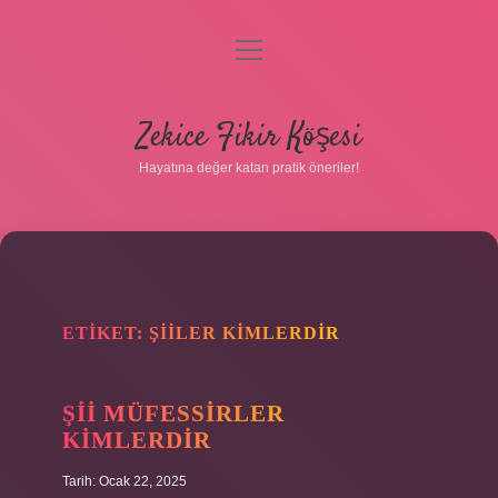
menüyü
Gizlilik Politikası
aç
Hakkımızda
Zekice Fikir Köşesi
Yasal Uyarı
Hayatına değer katan pratik öneriler!
ETIKET:
ŞIILER KIMLERDIR
ŞII MÜFESSIRLER
KIMLERDIR
Tarih: Ocak 22, 2025