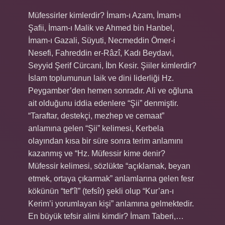
Müfessirler kimlerdir? İmam-ı Azam, İmam-ı
Şafii, İmam-ı Malik ve Ahmed bin Hanbel,
İmam-ı Gazali, Süyuti, Necmeddin Ömer-i
Nesefi, Fahreddin er-Râzî, Kadı Beydavi,
Seyyid Şerif Cürcani, İbn Kesir. Şiiler kimlerdir?
İslam toplumunun laik ve dini liderliği Hz.
Peygamber’den hemen sonradır. Ali ve oğluna
ait olduğunu iddia edenlere “Şii” denmiştir.
“Taraftar, destekçi, mezhep ve cemaat”
anlamına gelen “Şii” kelimesi, Kerbela
olayından kısa bir süre sonra terim anlamını
kazanmış ve “Hz. Müfessir kime denir?
Müfessir kelimesi, sözlükte “açıklamak, beyan
etmek, ortaya çıkarmak” anlamlarına gelen fesr
kökünün “tef’îl” (tefsîr) şekli olup “Kur’an-ı
Kerim’i yorumlayan kişi” anlamına gelmektedir.
En büyük tefsir alimi kimdir? İmam Taberi,…