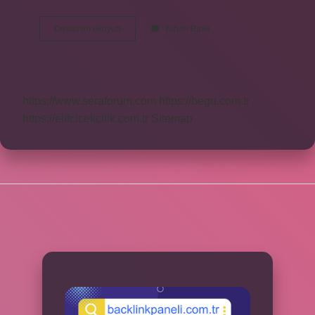
Şii
Devamını okuyun
Yorum Bırak
Müfessirler
Kimlerdir
https://www.seraforum.com
https://begu.com.tr
https://elifcicekcilik.com.tr
Sitemap
SIDEBAR