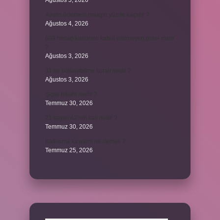
Ağustos 5, 2026
Avans ödemesi maaşın yüzde kaçıdır ?
Ağustos 4, 2026
689 hesap kanunen kabul edilmeyen gider mıdır
?
Ağustos 3, 2026
31 ile bölünebilme kuralı nedir ?
Ağustos 3, 2026
Şigar nikahı nedir ?
Temmuz 30, 2026
21 sayısı 42’nin katı mıdır ?
Temmuz 30, 2026
Kalkınma kavramı ne demek ?
Temmuz 25, 2026