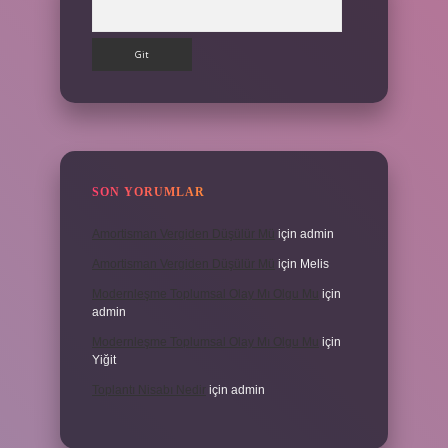
Arama
SON YORUMLAR
Amortisman Vergiden Düşülür Mü
için
admin
Amortisman Vergiden Düşülür Mü
için
Melis
Modernleşme Toplumsal Olay Mı Olgu Mu
için
admin
Modernleşme Toplumsal Olay Mı Olgu Mu
için
Yiğit
Toplantı Nisabı Nedir
için
admin