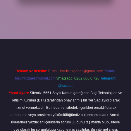
er
Reklam ve İletişim:
E-mail:
backlinkpaneli@gmail.com
Teams:
forumhizmeti@gmail.com
Whatsapp: 0262 606 0 726
Telegram:
@karabul
Yasal Uyarı:
Sitemiz, 5651 Sayılı Kanun gereğince Bilgi Teknolojileri ve
İletişim Kurumu (BTK) tarafından onaylanmış bir Yer Sağlayıcı olarak
hizmet vermektedir. Bu nedenle, sitedeki içerikleri proaktif olarak
denetleme veya araştırma yükümlülüğümüz bulunmamaktadır. Ancak,
üyelerimiz yazdıkları içeriklerin sorumluluğunu taşımakta olup, siteye
üye olarak bu sorumluluğu kabul etmiş sayılırlar. Bu internet sitesi,