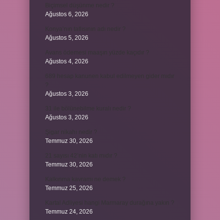
Biçimsel düşünme nedir ?
Ağustos 6, 2026
Konya’nın tatlısının adı nedir ?
Ağustos 5, 2026
Avans ödemesi maaşın yüzde kaçıdır ?
Ağustos 4, 2026
689 hesap kanunen kabul edilmeyen gider mıdır
?
Ağustos 3, 2026
31 ile bölünebilme kuralı nedir ?
Ağustos 3, 2026
Şigar nikahı nedir ?
Temmuz 30, 2026
21 sayısı 42’nin katı mıdır ?
Temmuz 30, 2026
Kalkınma kavramı ne demek ?
Temmuz 25, 2026
Kartal Adliyesi hangi Marmaray durağına yakın ?
Temmuz 24, 2026