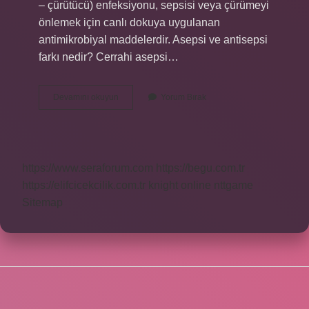
– çürütücü) enfeksiyonu, sepsisi veya çürümeyi
önlemek için canlı dokuya uygulanan
antimikrobiyal maddelerdir. Asepsi ve antisepsi
farkı nedir? Cerrahi asepsi…
Tıbbi
Devamını okuyun
Yorum Bırak
Antisepsi
Nedir
https://www.seraforum.com
https://begu.com.tr
https://elifcicekcilik.com.tr
knight online
nttgame
Sitemap