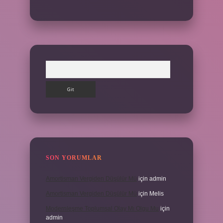
Arama
SON YORUMLAR
Amortisman Vergiden Düşülür Mü
için
admin
Amortisman Vergiden Düşülür Mü
için
Melis
Modernleşme Toplumsal Olay Mı Olgu Mu
için
admin