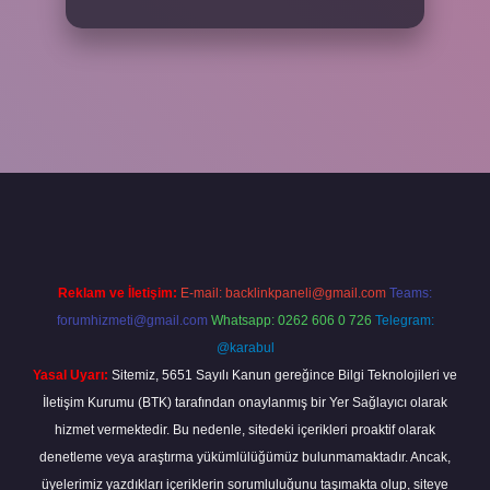
per
Reklam ve İletişim:
E-mail:
backlinkpaneli@gmail.com
Teams:
forumhizmeti@gmail.com
Whatsapp: 0262 606 0 726
Telegram:
@karabul
Yasal Uyarı:
Sitemiz, 5651 Sayılı Kanun gereğince Bilgi Teknolojileri ve
İletişim Kurumu (BTK) tarafından onaylanmış bir Yer Sağlayıcı olarak
hizmet vermektedir. Bu nedenle, sitedeki içerikleri proaktif olarak
denetleme veya araştırma yükümlülüğümüz bulunmamaktadır. Ancak,
üyelerimiz yazdıkları içeriklerin sorumluluğunu taşımakta olup, siteye