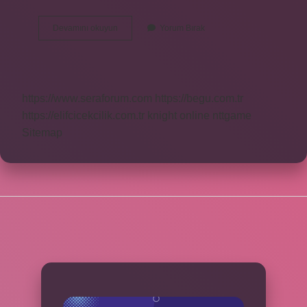
Kaseş
Devamını okuyun
Yorum Bırak
Anlamlısı
Nedir
https://www.seraforum.com
https://begu.com.tr
https://elifcicekcilik.com.tr
knight online
nttgame
Sitemap
SIDEBAR