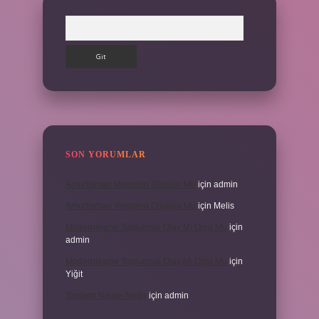
Arama
SON YORUMLAR
Amortisman Vergiden Düşülür Mü
için
admin
Amortisman Vergiden Düşülür Mü
için
Melis
Modernleşme Toplumsal Olay Mı Olgu Mu
için
admin
Modernleşme Toplumsal Olay Mı Olgu Mu
için
Yiğit
Toplantı Nisabı Nedir
için
admin