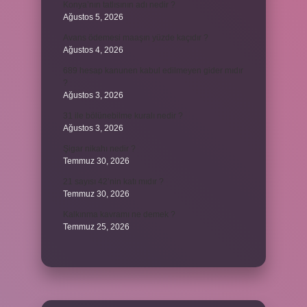
Konya’nın tatlısının adı nedir ?
Ağustos 5, 2026
Avans ödemesi maaşın yüzde kaçıdır ?
Ağustos 4, 2026
689 hesap kanunen kabul edilmeyen gider mıdır
?
Ağustos 3, 2026
31 ile bölünebilme kuralı nedir ?
Ağustos 3, 2026
Şigar nikahı nedir ?
Temmuz 30, 2026
21 sayısı 42’nin katı mıdır ?
Temmuz 30, 2026
Kalkınma kavramı ne demek ?
Temmuz 25, 2026