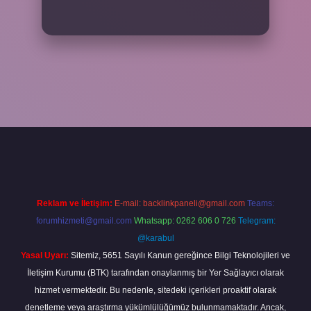
per
Reklam ve İletişim:
E-mail:
backlinkpaneli@gmail.com
Teams:
forumhizmeti@gmail.com
Whatsapp: 0262 606 0 726
Telegram:
@karabul
Yasal Uyarı:
Sitemiz, 5651 Sayılı Kanun gereğince Bilgi Teknolojileri ve
İletişim Kurumu (BTK) tarafından onaylanmış bir Yer Sağlayıcı olarak
hizmet vermektedir. Bu nedenle, sitedeki içerikleri proaktif olarak
denetleme veya araştırma yükümlülüğümüz bulunmamaktadır. Ancak,