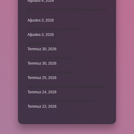
Ağustos 4, 2026
689 hesap kanunen kabul edilmeyen gider mıdır
?
Ağustos 3, 2026
31 ile bölünebilme kuralı nedir ?
Ağustos 3, 2026
Şigar nikahı nedir ?
Temmuz 30, 2026
21 sayısı 42’nin katı mıdır ?
Temmuz 30, 2026
Kalkınma kavramı ne demek ?
Temmuz 25, 2026
Kartal Adliyesi hangi Marmaray durağına yakın ?
Temmuz 24, 2026
hassas koruma bölgesi ne anlama gelir ?
Temmuz 22, 2026