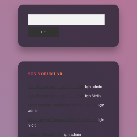
Arama
SON YORUMLAR
Amortisman Vergiden Düşülür Mü
için
admin
Amortisman Vergiden Düşülür Mü
için
Melis
Modernleşme Toplumsal Olay Mı Olgu Mu
için
admin
Modernleşme Toplumsal Olay Mı Olgu Mu
için
Yiğit
Toplantı Nisabı Nedir
için
admin