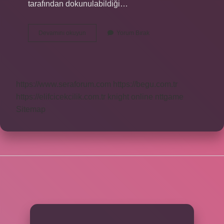
tarafından dokunulabildiği…
Sabun
Devamını okuyun
Yorum Bırak
Tüm
Mikropları
Öldürür
Mü
https://www.seraforum.com
https://begu.com.tr
https://elifcicekcilik.com.tr
knight online
nttgame
Sitemap
SIDEBAR