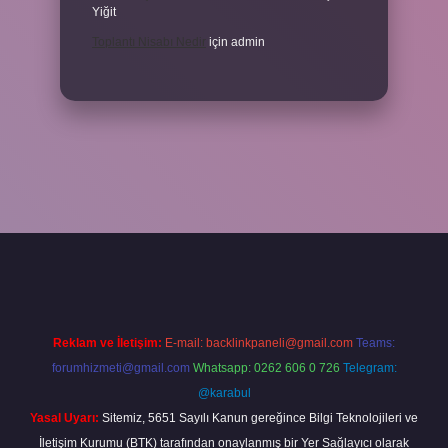
Yiğit
Toplantı Nisabı Nedir
için
admin
er
Reklam ve İletişim:
E-mail:
backlinkpaneli@gmail.com
Teams:
forumhizmeti@gmail.com
Whatsapp: 0262 606 0 726
Telegram:
@karabul
Yasal Uyarı:
Sitemiz, 5651 Sayılı Kanun gereğince Bilgi Teknolojileri ve
İletişim Kurumu (BTK) tarafından onaylanmış bir Yer Sağlayıcı olarak