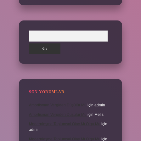
Arama
SON YORUMLAR
Amortisman Vergiden Düşülür Mü
için
admin
Amortisman Vergiden Düşülür Mü
için
Melis
Modernleşme Toplumsal Olay Mı Olgu Mu
için
admin
Modernleşme Toplumsal Olay Mı Olgu Mu
için