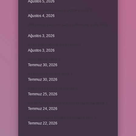
Ağustos 5, 2026
Avans ödemesi maaşın yüzde kaçıdır ?
Ağustos 4, 2026
689 hesap kanunen kabul edilmeyen gider mıdır
?
Ağustos 3, 2026
31 ile bölünebilme kuralı nedir ?
Ağustos 3, 2026
Şigar nikahı nedir ?
Temmuz 30, 2026
21 sayısı 42’nin katı mıdır ?
Temmuz 30, 2026
Kalkınma kavramı ne demek ?
Temmuz 25, 2026
Kartal Adliyesi hangi Marmaray durağına yakın ?
Temmuz 24, 2026
hassas koruma bölgesi ne anlama gelir ?
Temmuz 22, 2026