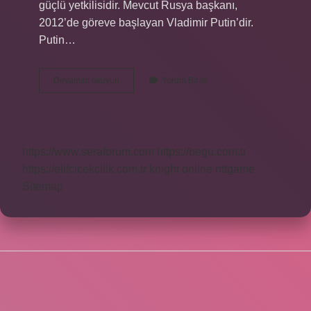
güçlü yetkilisidir. Mevcut Rusya başkanı,
2012’de göreve başlayan Vladimir Putin’dir.
Putin…
Putin
Devamını okuyun
Yorum Bırak
Türkiye
Ile
Ilgili
Ne
Dedi
https://www.seraforum.com
https://begu.com.tr
https://elifcicekcilik.com.tr
knight online
nttgame
Sitemap
SIDEBAR