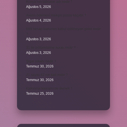
Konya’nın tatlısının adı nedir ?
Ağustos 5, 2026
Avans ödemesi maaşın yüzde kaçıdır ?
Ağustos 4, 2026
689 hesap kanunen kabul edilmeyen gider mıdır
?
Ağustos 3, 2026
31 ile bölünebilme kuralı nedir ?
Ağustos 3, 2026
Şigar nikahı nedir ?
Temmuz 30, 2026
21 sayısı 42’nin katı mıdır ?
Temmuz 30, 2026
Kalkınma kavramı ne demek ?
Temmuz 25, 2026