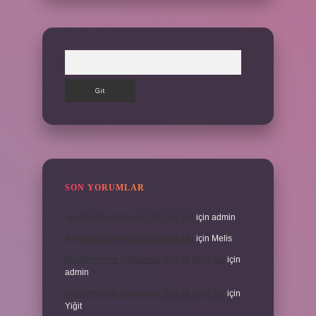
Arama
SON YORUMLAR
Amortisman Vergiden Düşülür Mü
için
admin
Amortisman Vergiden Düşülür Mü
için
Melis
Modernleşme Toplumsal Olay Mı Olgu Mu
için
admin
Modernleşme Toplumsal Olay Mı Olgu Mu
için
Yiğit