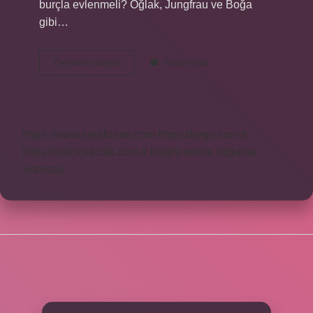
burçla evlenmeli? Oğlak, Jungfrau ve Boğa
gibi…
Oğlak
Devamını okuyun
Yorum Bırak
Burcuna
Hangi
Burçlar
Aşık
Olur
https://www.seraforum.com
https://begu.com.tr
https://elifcicekcilik.com.tr
knight online
nttgame
Sitemap
SIDEBAR