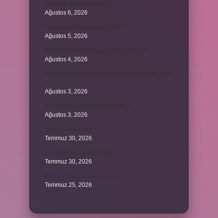
Biçimsel düşünme nedir ?
Ağustos 6, 2026
Konya’nın tatlısının adı nedir ?
Ağustos 5, 2026
Avans ödemesi maaşın yüzde kaçıdır ?
Ağustos 4, 2026
689 hesap kanunen kabul edilmeyen gider mıdır
?
Ağustos 3, 2026
31 ile bölünebilme kuralı nedir ?
Ağustos 3, 2026
Şigar nikahı nedir ?
Temmuz 30, 2026
21 sayısı 42’nin katı mıdır ?
Temmuz 30, 2026
Kalkınma kavramı ne demek ?
Temmuz 25, 2026