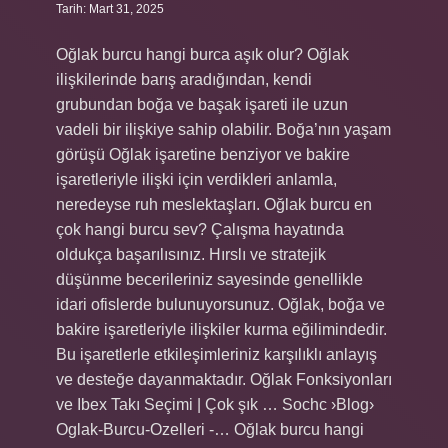
Tarih: Mart 31, 2025
Oğlak burcu hangi burca aşık olur? Oğlak
ilişkilerinde barış aradığından, kendi
grubundan boğa ve başak işareti ile uzun
vadeli bir ilişkiye sahip olabilir. Boğa’nın yaşam
görüşü Oğlak işaretine benziyor ve bakire
işaretleriyle ilişki için verdikleri anlamla,
neredeyse ruh meslektaşları. Oğlak burcu en
çok hangi burcu sev? Çalışma hayatında
oldukça başarılısınız. Hırslı ve stratejik
düşünme becerileriniz sayesinde genellikle
idari ofislerde bulunuyorsunuz. Oğlak, boğa ve
bakire işaretleriyle ilişkiler kurma eğilimindedir.
Bu işaretlerle etkileşimleriniz karşılıklı anlayış
ve desteğe dayanmaktadır. Oğlak Fonksiyonları
ve Ibex Takı Seçimi | Çok şık … Sochc ›Blog›
Oglak-Burcu-Ozelleri -… Oğlak burcu hangi