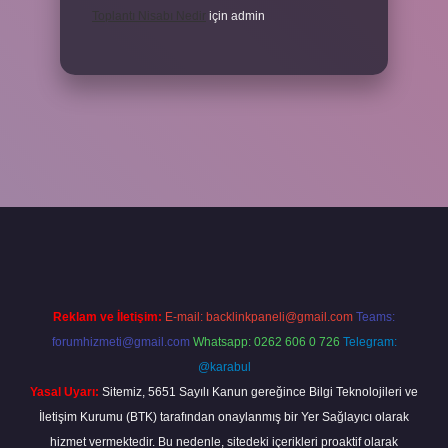
Toplantı Nisabı Nedir
için
admin
per
Reklam ve İletişim:
E-mail:
backlinkpaneli@gmail.com
Teams:
forumhizmeti@gmail.com
Whatsapp: 0262 606 0 726
Telegram:
@karabul
Yasal Uyarı:
Sitemiz, 5651 Sayılı Kanun gereğince Bilgi Teknolojileri ve
İletişim Kurumu (BTK) tarafından onaylanmış bir Yer Sağlayıcı olarak
hizmet vermektedir. Bu nedenle, sitedeki içerikleri proaktif olarak