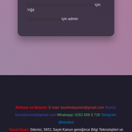
Modernleşme Toplumsal Olay Mı Olgu Mu
için
Yiğit
Toplantı Nisabı Nedir
için
admin
xper
Reklam ve İletişim:
E-mail:
backlinkpaneli@gmail.com
Teams:
forumhizmeti@gmail.com
Whatsapp: 0262 606 0 726
Telegram:
@karabul
Yasal Uyarı:
Sitemiz, 5651 Sayılı Kanun gereğince Bilgi Teknolojileri ve