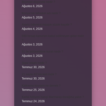
Biçimsel düşünme nedir ?
Ağustos 6, 2026
Konya’nın tatlısının adı nedir ?
Ağustos 5, 2026
Avans ödemesi maaşın yüzde kaçıdır ?
Ağustos 4, 2026
689 hesap kanunen kabul edilmeyen gider mıdır
?
Ağustos 3, 2026
31 ile bölünebilme kuralı nedir ?
Ağustos 3, 2026
Şigar nikahı nedir ?
Temmuz 30, 2026
21 sayısı 42’nin katı mıdır ?
Temmuz 30, 2026
Kalkınma kavramı ne demek ?
Temmuz 25, 2026
Kartal Adliyesi hangi Marmaray durağına yakın ?
Temmuz 24, 2026