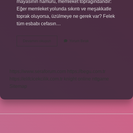
mayasının hamuru, memleket toprağındandır:
Eğer memleket yolunda sıkıntı ve meşakkatle
toprak oluyorsa, üzülmeye ne gerek var? Felek
tüm esbabı cefasın…
Hürriyet
Devamını okuyun
Yorum Bırak
Kasidesi
Kime
Yazıldı
https://www.seraforum.com
https://begu.com.tr
https://elifcicekcilik.com.tr
knight online
nttgame
Sitemap