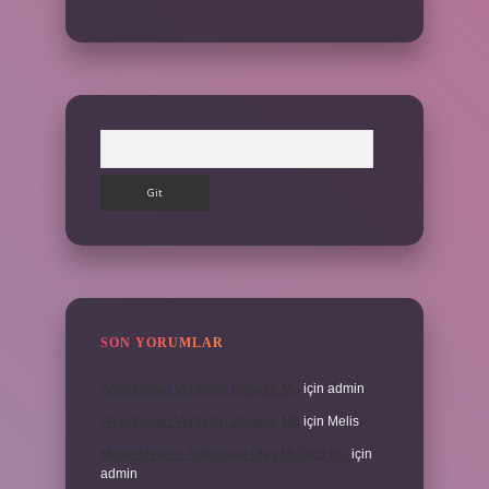
Arama
SON YORUMLAR
Amortisman Vergiden Düşülür Mü
için
admin
Amortisman Vergiden Düşülür Mü
için
Melis
Modernleşme Toplumsal Olay Mı Olgu Mu
için
admin