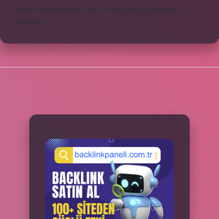
https://elifcicekcilik.com.tr
knight online
nttgame
Sitemap
SIDEBAR