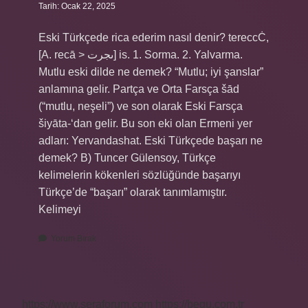
Tarih: Ocak 22, 2025
Eski Türkçede rica ederim nasıl denir? tereccĊ,
[A. recā > ىجرت] is. 1. Sorma. 2. Yalvarma.
Mutlu eski dilde ne demek? “Mutlu; iyi şanslar”
anlamına gelir. Partça ve Orta Farsça šād
(“mutlu, neşeli”) ve son olarak Eski Farsça
šiyāta-‘dan gelir. Bu son eki olan Ermeni yer
adları: Yervandashat. Eski Türkçede başarı ne
demek? B) Tuncer Gülensoy, Türkçe
kelimelerin kökenleri sözlüğünde başarıyı
Türkçe’de “başarı” olarak tanımlamıştır.
Kelimeyi
Yorum Bırak
https://www.seraforum.com
https://begu.com.tr