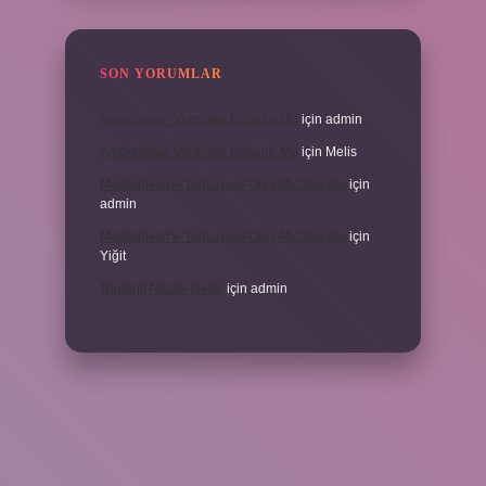
SON YORUMLAR
Amortisman Vergiden Düşülür Mü
için
admin
Amortisman Vergiden Düşülür Mü
için
Melis
Modernleşme Toplumsal Olay Mı Olgu Mu
için
admin
Modernleşme Toplumsal Olay Mı Olgu Mu
için
Yiğit
Toplantı Nisabı Nedir
için
admin