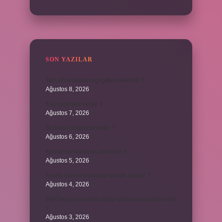
SON YAZILAR
Ters yöne bakan açı çiftleri nelerdir ?
Ağustos 8, 2026
Kaç çeşit şirk vardır ?
Ağustos 7, 2026
Biçimsel düşünme nedir ?
Ağustos 6, 2026
Konya’nın tatlısının adı nedir ?
Ağustos 5, 2026
Avans ödemesi maaşın yüzde kaçıdır ?
Ağustos 4, 2026
689 hesap kanunen kabul edilmeyen gider mıdır
?
Ağustos 3, 2026