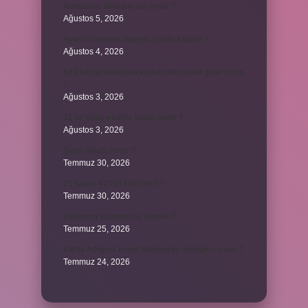
Konya’nın tatlısının adı nedir ?
Ağustos 5, 2026
Avans ödemesi maaşın yüzde kaçıdır ?
Ağustos 4, 2026
689 hesap kanunen kabul edilmeyen gider mıdır
?
Ağustos 3, 2026
31 ile bölünebilme kuralı nedir ?
Ağustos 3, 2026
Şigar nikahı nedir ?
Temmuz 30, 2026
21 sayısı 42’nin katı mıdır ?
Temmuz 30, 2026
Kalkınma kavramı ne demek ?
Temmuz 25, 2026
Kartal Adliyesi hangi Marmaray durağına yakın ?
Temmuz 24, 2026