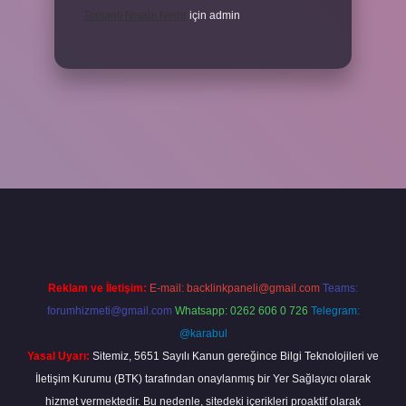
Toplantı Nisabı Nedir
için
admin
per
Reklam ve İletişim:
E-mail:
backlinkpaneli@gmail.com
Teams:
forumhizmeti@gmail.com
Whatsapp: 0262 606 0 726
Telegram:
@karabul
Yasal Uyarı:
Sitemiz, 5651 Sayılı Kanun gereğince Bilgi Teknolojileri ve
İletişim Kurumu (BTK) tarafından onaylanmış bir Yer Sağlayıcı olarak
hizmet vermektedir. Bu nedenle, sitedeki içerikleri proaktif olarak