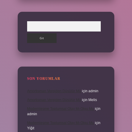
Arama
SON YORUMLAR
Amortisman Vergiden Düşülür Mü
için
admin
Amortisman Vergiden Düşülür Mü
için
Melis
Modernleşme Toplumsal Olay Mı Olgu Mu
için
admin
Modernleşme Toplumsal Olay Mı Olgu Mu
için
Yiğit