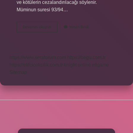
ve kötülerin cezalandırılacağı söylenir.
Müminun suresi 93/94…
Mümin
Devamını okuyun
Yorum Bırak
Suresi
Ne
Için
Okunur
https://www.seraforum.com
https://begu.com.tr
https://elifcicekcilik.com.tr
knight online
nttgame
Sitemap
SIDEBAR