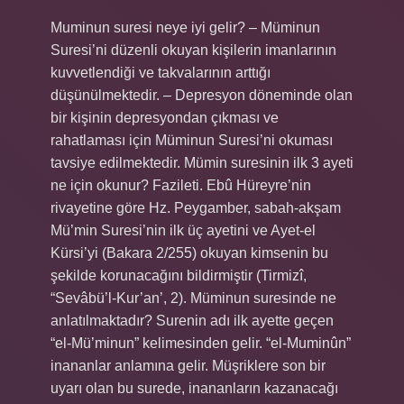
Muminun suresi neye iyi gelir? – Müminun
Suresi’ni düzenli okuyan kişilerin imanlarının
kuvvetlendiği ve takvalarının arttığı
düşünülmektedir. – Depresyon döneminde olan
bir kişinin depresyondan çıkması ve
rahatlaması için Müminun Suresi’ni okuması
tavsiye edilmektedir. Mümin suresinin ilk 3 ayeti
ne için okunur? Fazileti. Ebû Hüreyre’nin
rivayetine göre Hz. Peygamber, sabah-akşam
Mü’min Suresi’nin ilk üç ayetini ve Ayet-el
Kürsi’yi (Bakara 2/255) okuyan kimsenin bu
şekilde korunacağını bildirmiştir (Tirmizî,
“Sevâbü’l-Kur’an’, 2). Müminun suresinde ne
anlatılmaktadır? Surenin adı ilk ayette geçen
“el-Mü’minun” kelimesinden gelir. “el-Muminûn”
inananlar anlamına gelir. Müşriklere son bir
uyarı olan bu surede, inananların kazanacağı