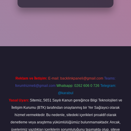
per
Reklam ve İletişim:
E-mail:
backlinkpaneli@gmail.com
Teams:
forumhizmeti@gmail.com
Whatsapp: 0262 606 0 726
Telegram:
@karabul
Yasal Uyarı:
Sitemiz, 5651 Sayılı Kanun gereğince Bilgi Teknolojileri ve
İletişim Kurumu (BTK) tarafından onaylanmış bir Yer Sağlayıcı olarak
hizmet vermektedir. Bu nedenle, sitedeki içerikleri proaktif olarak
denetleme veya araştırma yükümlülüğümüz bulunmamaktadır. Ancak,
üyelerimiz yazdıkları içeriklerin sorumluluğunu taşımakta olup, siteye