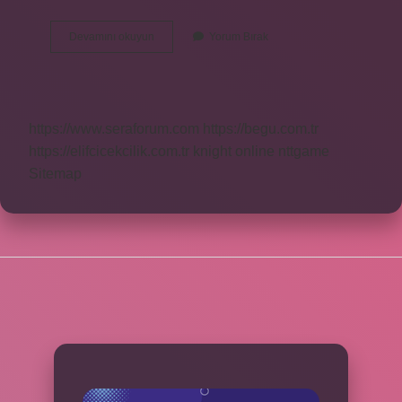
Şii
Devamını okuyun
Yorum Bırak
Müfessirler
Kimlerdir
https://www.seraforum.com
https://begu.com.tr
https://elifcicekcilik.com.tr
knight online
nttgame
Sitemap
SIDEBAR