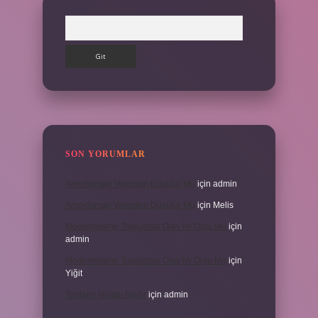
Arama
SON YORUMLAR
Amortisman Vergiden Düşülür Mü
için
admin
Amortisman Vergiden Düşülür Mü
için
Melis
Modernleşme Toplumsal Olay Mı Olgu Mu
için
admin
Modernleşme Toplumsal Olay Mı Olgu Mu
için
Yiğit
Toplantı Nisabı Nedir
için
admin