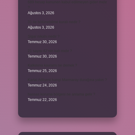
689 hesap kanunen kabul edilmeyen gider mıdır
?
Ağustos 3, 2026
31 ile bölünebilme kuralı nedir ?
Ağustos 3, 2026
Şigar nikahı nedir ?
Temmuz 30, 2026
21 sayısı 42’nin katı mıdır ?
Temmuz 30, 2026
Kalkınma kavramı ne demek ?
Temmuz 25, 2026
Kartal Adliyesi hangi Marmaray durağına yakın ?
Temmuz 24, 2026
hassas koruma bölgesi ne anlama gelir ?
Temmuz 22, 2026