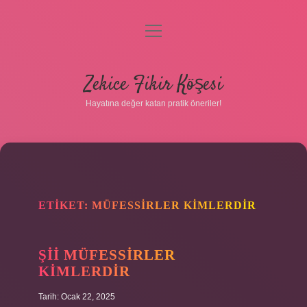
menüyü
Gizlilik Politikası
aç
Hakkımızda
Zekice Fikir Köşesi
Yasal Uyarı
Hayatına değer katan pratik öneriler!
ETIKET:
MÜFESSIRLER KIMLERDIR
ŞII MÜFESSIRLER
KIMLERDIR
Tarih: Ocak 22, 2025