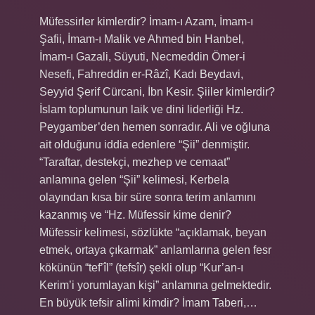
Müfessirler kimlerdir? İmam-ı Azam, İmam-ı
Şafii, İmam-ı Malik ve Ahmed bin Hanbel,
İmam-ı Gazali, Süyuti, Necmeddin Ömer-i
Nesefi, Fahreddin er-Râzî, Kadı Beydavi,
Seyyid Şerif Cürcani, İbn Kesir. Şiiler kimlerdir?
İslam toplumunun laik ve dini liderliği Hz.
Peygamber’den hemen sonradır. Ali ve oğluna
ait olduğunu iddia edenlere “Şii” denmiştir.
“Taraftar, destekçi, mezhep ve cemaat”
anlamına gelen “Şii” kelimesi, Kerbela
olayından kısa bir süre sonra terim anlamını
kazanmış ve “Hz. Müfessir kime denir?
Müfessir kelimesi, sözlükte “açıklamak, beyan
etmek, ortaya çıkarmak” anlamlarına gelen fesr
kökünün “tef’îl” (tefsîr) şekli olup “Kur’an-ı
Kerim’i yorumlayan kişi” anlamına gelmektedir.
En büyük tefsir alimi kimdir? İmam Taberi,…