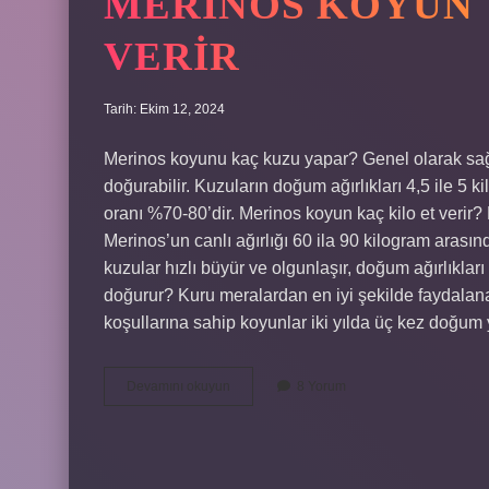
MERINOS KOYUN 
VERIR
Tarih: Ekim 12, 2024
Merinos koyunu kaç kuzu yapar? Genel olarak sağ
doğurabilir. Kuzuların doğum ağırlıkları 4,5 ile 5 ki
oranı %70-80’dir. Merinos koyun kaç kilo et verir?
Merinos’un canlı ağırlığı 60 ila 90 kilogram arasın
kuzular hızlı büyür ve olgunlaşır, doğum ağırlıkla
doğurur? Kuru meralardan en iyi şekilde faydalanab
koşullarına sahip koyunlar iki yılda üç kez doğu
Merinos
Devamını okuyun
8 Yorum
Koyun
Yılda
Kaç
Kuzu
Verir