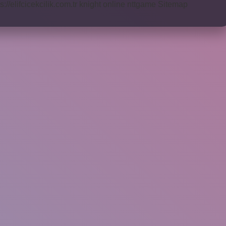
s://elifcicekcilik.com.tr
knight online
nttgame
Sitemap