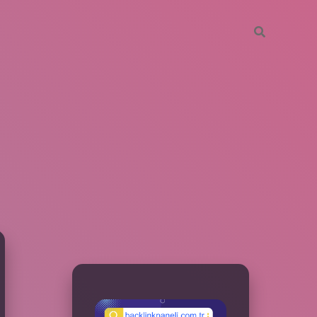
SIDEBAR
betxper