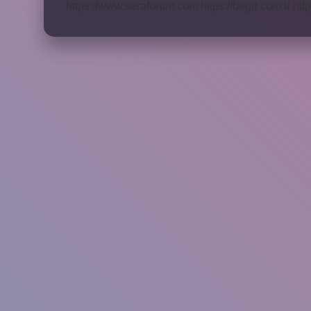
https://www.seraforum.com
https://begu.com.tr
http