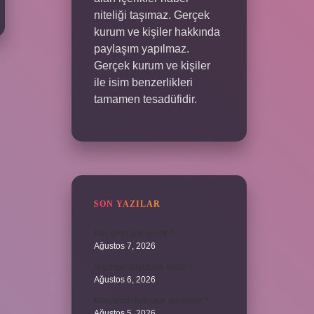
niteliği taşımaz. Gerçek
kurum ve kişiler hakkında
paylaşım yapılmaz.
Gerçek kurum ve kişiler
ile isim benzerlikleri
tamamen tesadüfidir.
SON YAZILAR
Kaç çeşit şirk vardır ?
Ağustos 7, 2026
Biçimsel düşünme nedir ?
Ağustos 6, 2026
Konya’nın tatlısının adı nedir ?
Ağustos 5, 2026