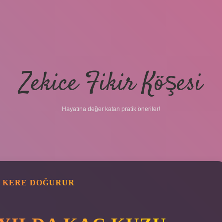
Zekice Fikir Köşesi
Hayatına değer katan pratik öneriler!
Ç KERE DOĞURUR