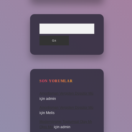
Arama
SON YORUMLAR
Amortisman Vergiden Düşülür Mü
için
admin
Amortisman Vergiden Düşülür Mü
için
Melis
Modernleşme Toplumsal Olay Mı
Olgu Mu
için
admin