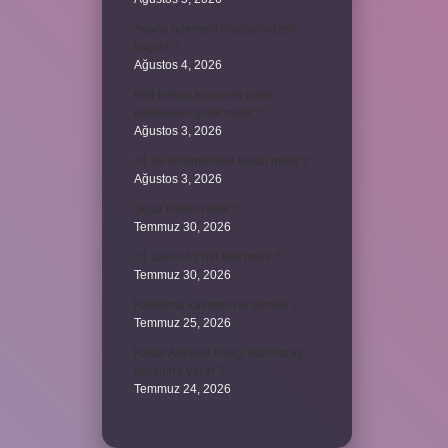
Avans ödemesi maaşın yüzde
kaçıdır ?
Ağustos 4, 2026
689 hesap kanunen kabul
edilmeyen gider mıdır ?
Ağustos 3, 2026
31 ile bölünebilme kuralı nedir ?
Ağustos 3, 2026
Şigar nikahı nedir ?
Temmuz 30, 2026
21 sayısı 42’nin katı mıdır ?
Temmuz 30, 2026
Kalkınma kavramı ne demek ?
Temmuz 25, 2026
Kartal Adliyesi hangi Marmaray
durağına yakın ?
Temmuz 24, 2026