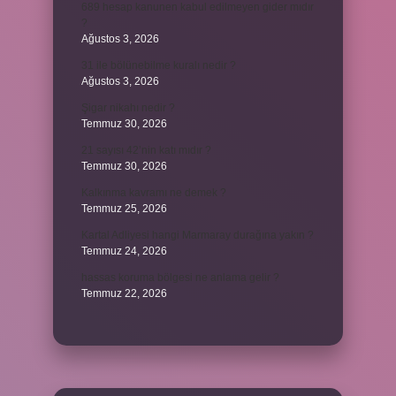
689 hesap kanunen kabul edilmeyen gider mıdır
?
Ağustos 3, 2026
31 ile bölünebilme kuralı nedir ?
Ağustos 3, 2026
Şigar nikahı nedir ?
Temmuz 30, 2026
21 sayısı 42’nin katı mıdır ?
Temmuz 30, 2026
Kalkınma kavramı ne demek ?
Temmuz 25, 2026
Kartal Adliyesi hangi Marmaray durağına yakın ?
Temmuz 24, 2026
hassas koruma bölgesi ne anlama gelir ?
Temmuz 22, 2026