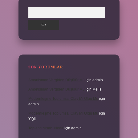
Arama
SON YORUMLAR
Amortisman Vergiden Düşülür Mü
için
admin
Amortisman Vergiden Düşülür Mü
için
Melis
Modernleşme Toplumsal Olay Mı Olgu Mu
için
admin
Modernleşme Toplumsal Olay Mı Olgu Mu
için
Yiğit
Toplantı Nisabı Nedir
için
admin