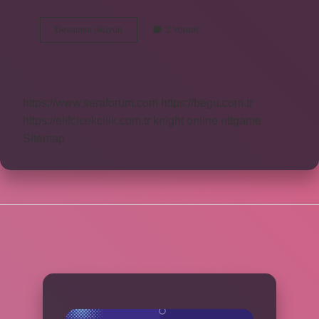
Cımbar
Devamını okuyun
2 Yorum
nedir
tekstil
https://www.seraforum.com
https://begu.com.tr
https://elifcicekcilik.com.tr
knight online
nttgame
Sitemap
SIDEBAR