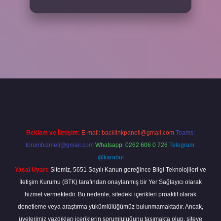
per
Reklam ve İletişim:
E-mail:
backlinkpaneli@gmail.com
Teams:
forumhizmeti@gmail.com
Whatsapp: 0262 606 0 726
Telegram:
@karabul
Yasal Uyarı:
Sitemiz, 5651 Sayılı Kanun gereğince Bilgi Teknolojileri ve
İletişim Kurumu (BTK) tarafından onaylanmış bir Yer Sağlayıcı olarak
hizmet vermektedir. Bu nedenle, sitedeki içerikleri proaktif olarak
denetleme veya araştırma yükümlülüğümüz bulunmamaktadır. Ancak,
üyelerimiz yazdıkları içeriklerin sorumluluğunu taşımakta olup, siteye