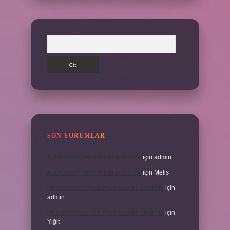
Arama
SON YORUMLAR
Amortisman Vergiden Düşülür Mü
için
admin
Amortisman Vergiden Düşülür Mü
için
Melis
Modernleşme Toplumsal Olay Mı Olgu Mu
için
admin
Modernleşme Toplumsal Olay Mı Olgu Mu
için
Yiğit