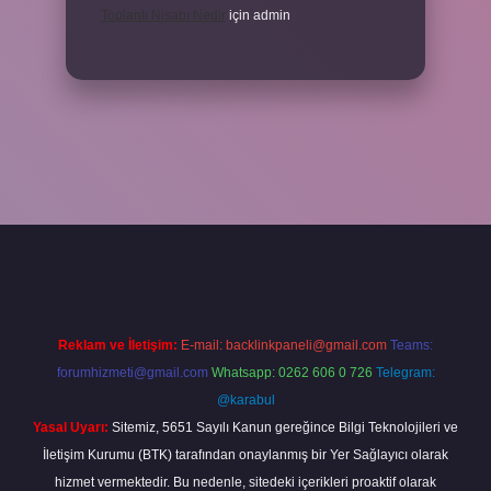
Toplantı Nisabı Nedir
için
admin
per
Reklam ve İletişim:
E-mail:
backlinkpaneli@gmail.com
Teams:
forumhizmeti@gmail.com
Whatsapp: 0262 606 0 726
Telegram:
@karabul
Yasal Uyarı:
Sitemiz, 5651 Sayılı Kanun gereğince Bilgi Teknolojileri ve
İletişim Kurumu (BTK) tarafından onaylanmış bir Yer Sağlayıcı olarak
hizmet vermektedir. Bu nedenle, sitedeki içerikleri proaktif olarak