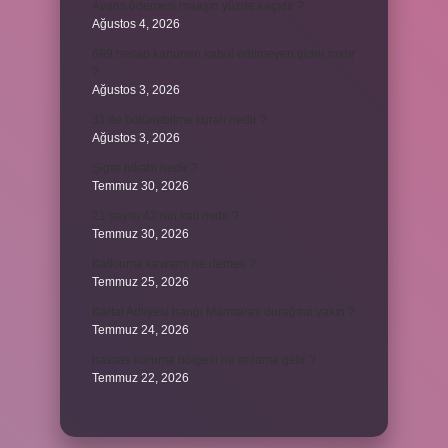
Avans ödemesi maaşın yüzde kaçıdır ?
Ağustos 4, 2026
689 hesap kanunen kabul edilmeyen gider mıdır
?
Ağustos 3, 2026
31 ile bölünebilme kuralı nedir ?
Ağustos 3, 2026
Şigar nikahı nedir ?
Temmuz 30, 2026
21 sayısı 42’nin katı mıdır ?
Temmuz 30, 2026
Kalkınma kavramı ne demek ?
Temmuz 25, 2026
Kartal Adliyesi hangi Marmaray durağına yakın ?
Temmuz 24, 2026
hassas koruma bölgesi ne anlama gelir ?
Temmuz 22, 2026