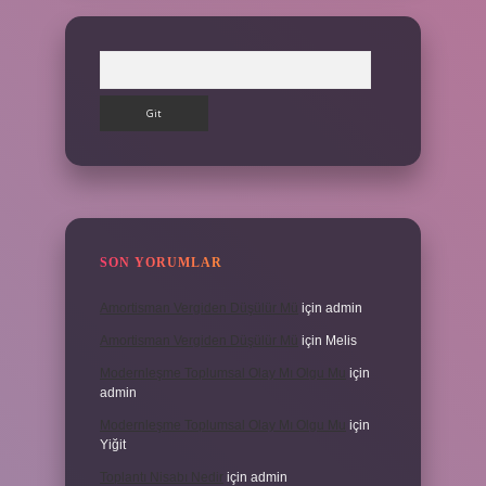
Arama
SON YORUMLAR
Amortisman Vergiden Düşülür Mü
için
admin
Amortisman Vergiden Düşülür Mü
için
Melis
Modernleşme Toplumsal Olay Mı Olgu Mu
için
admin
Modernleşme Toplumsal Olay Mı Olgu Mu
için
Yiğit
Toplantı Nisabı Nedir
için
admin