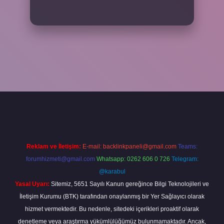
xper
Reklam ve İletişim:
E-mail:
backlinkpaneli@gmail.com
Teams:
forumhizmeti@gmail.com
Whatsapp: 0262 606 0 726
Telegram:
@karabul
Yasal Uyarı:
Sitemiz, 5651 Sayılı Kanun gereğince Bilgi Teknolojileri ve
İletişim Kurumu (BTK) tarafından onaylanmış bir Yer Sağlayıcı olarak
hizmet vermektedir. Bu nedenle, sitedeki içerikleri proaktif olarak
denetleme veya araştırma yükümlülüğümüz bulunmamaktadır. Ancak,