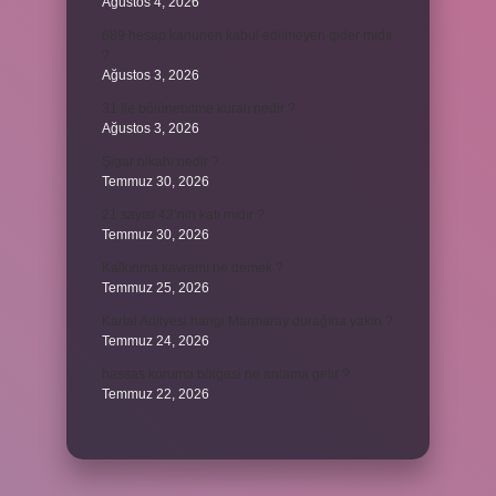
Ağustos 4, 2026
689 hesap kanunen kabul edilmeyen gider mıdır
?
Ağustos 3, 2026
31 ile bölünebilme kuralı nedir ?
Ağustos 3, 2026
Şigar nikahı nedir ?
Temmuz 30, 2026
21 sayısı 42’nin katı mıdır ?
Temmuz 30, 2026
Kalkınma kavramı ne demek ?
Temmuz 25, 2026
Kartal Adliyesi hangi Marmaray durağına yakın ?
Temmuz 24, 2026
hassas koruma bölgesi ne anlama gelir ?
Temmuz 22, 2026