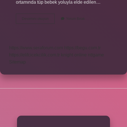
ortamında tüp bebek yoluyla elde edilen…
Dçet
Devamını okuyun
Yorum Bırak
Nedir
https://www.seraforum.com
https://begu.com.tr
https://elifcicekcilik.com.tr
knight online
nttgame
Sitemap
SIDEBAR