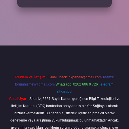
per
Reklam ve İletişim:
E-mail:
backlinkpaneli@gmail.com
Teams:
forumhizmeti@gmail.com
Whatsapp: 0262 606 0 726
Telegram:
@karabul
Yasal Uyarı:
Sitemiz, 5651 Sayılı Kanun gereğince Bilgi Teknolojileri ve
İletişim Kurumu (BTK) tarafından onaylanmış bir Yer Sağlayıcı olarak
hizmet vermektedir. Bu nedenle, sitedeki içerikleri proaktif olarak
denetleme veya araştırma yükümlülüğümüz bulunmamaktadır. Ancak,
üyelerimiz yazdıkları içeriklerin sorumluluğunu taşımakta olup, siteye