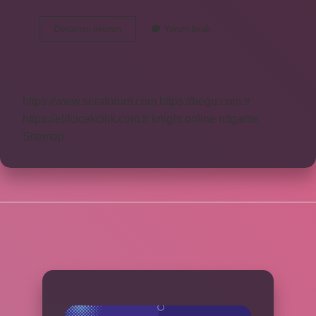
Bebek
Devamını okuyun
Yorum Bırak
Saçına
Ne
Sürülür
https://www.seraforum.com
https://begu.com.tr
https://elifcicekcilik.com.tr
knight online
nttgame
Sitemap
SIDEBAR