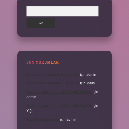
Arama
SON YORUMLAR
Amortisman Vergiden Düşülür Mü
için
admin
Amortisman Vergiden Düşülür Mü
için
Melis
Modernleşme Toplumsal Olay Mı Olgu Mu
için
admin
Modernleşme Toplumsal Olay Mı Olgu Mu
için
Yiğit
Toplantı Nisabı Nedir
için
admin