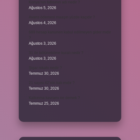
Konya’nın tatlısının adı nedir ?
Ağustos 5, 2026
Avans ödemesi maaşın yüzde kaçıdır ?
Ağustos 4, 2026
689 hesap kanunen kabul edilmeyen gider mıdır
?
Ağustos 3, 2026
31 ile bölünebilme kuralı nedir ?
Ağustos 3, 2026
Şigar nikahı nedir ?
Temmuz 30, 2026
21 sayısı 42’nin katı mıdır ?
Temmuz 30, 2026
Kalkınma kavramı ne demek ?
Temmuz 25, 2026