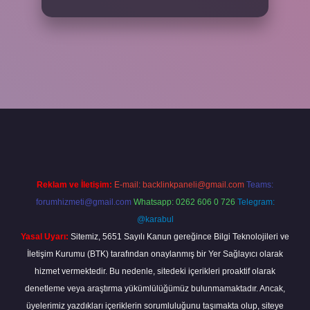
er
Reklam ve İletişim:
E-mail:
backlinkpaneli@gmail.com
Teams:
forumhizmeti@gmail.com
Whatsapp: 0262 606 0 726
Telegram:
@karabul
Yasal Uyarı:
Sitemiz, 5651 Sayılı Kanun gereğince Bilgi Teknolojileri ve
İletişim Kurumu (BTK) tarafından onaylanmış bir Yer Sağlayıcı olarak
hizmet vermektedir. Bu nedenle, sitedeki içerikleri proaktif olarak
denetleme veya araştırma yükümlülüğümüz bulunmamaktadır. Ancak,
üyelerimiz yazdıkları içeriklerin sorumluluğunu taşımakta olup, siteye