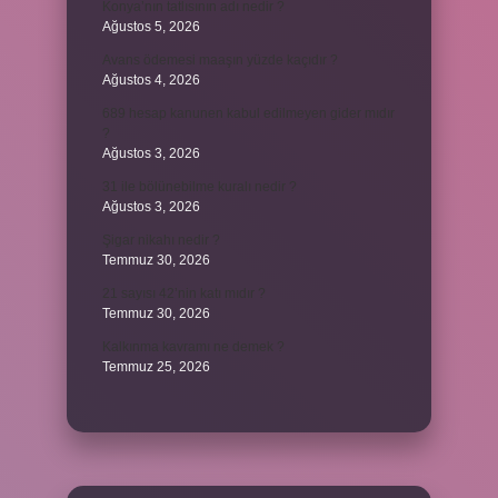
Konya’nın tatlısının adı nedir ?
Ağustos 5, 2026
Avans ödemesi maaşın yüzde kaçıdır ?
Ağustos 4, 2026
689 hesap kanunen kabul edilmeyen gider mıdır
?
Ağustos 3, 2026
31 ile bölünebilme kuralı nedir ?
Ağustos 3, 2026
Şigar nikahı nedir ?
Temmuz 30, 2026
21 sayısı 42’nin katı mıdır ?
Temmuz 30, 2026
Kalkınma kavramı ne demek ?
Temmuz 25, 2026