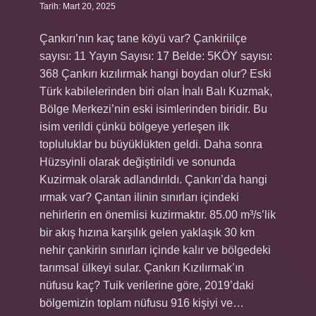
Tarih: Mart 20, 2025
Çankırı’nın kaç tane köyü var? Çankiriilçe
sayısı: 11 Yayın Sayısı: 17 Belde: 5KÖY sayısı:
368 Çankırı kızılırmak hangi boydan olur? Eski
Türk kabilelerinden biri olan İnalı Balı Kuzmak,
Bölge Merkezi’nin eski isimlerinden biridir. Bu
isim verildi çünkü bölgeye yerleşen ilk
topluluklar bu büyüklükten geldi. Daha sonra
Hüzsyinli olarak değiştirildi ve sonunda
Kuzirmak olarak adlandırıldı. Çankırı’da hangi
ırmak var? Çantan ilinin sınırları içindeki
nehirlerin en önemlisi kuzirmaktır. 85.00 m³/s’lik
bir akış hızına karşılık gelen yaklaşık 30 km
nehir çankirin sınırları içinde kalır ve bölgedeki
tarımsal ülkeyi sular. Çankırı Kızılırmak’ın
nüfusu kaç? Tuik verilerine göre, 2019’daki
bölgemizin toplam nüfusu 916 kişiyi ve…