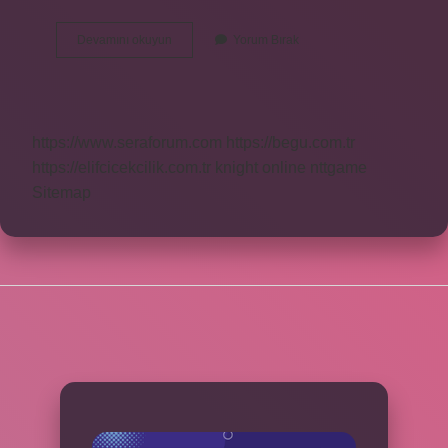
Çankırı
Devamını okuyun
Yorum Bırak
Kızılırmak
Kaç
Köyü
Var
https://www.seraforum.com
https://begu.com.tr
https://elifcicekcilik.com.tr
knight online
nttgame
Sitemap
SIDEBAR