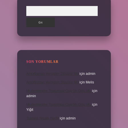
Arama
SON YORUMLAR
Amortisman Vergiden Düşülür Mü
için
admin
Amortisman Vergiden Düşülür Mü
için
Melis
Modernleşme Toplumsal Olay Mı Olgu Mu
için
admin
Modernleşme Toplumsal Olay Mı Olgu Mu
için
Yiğit
Toplantı Nisabı Nedir
için
admin