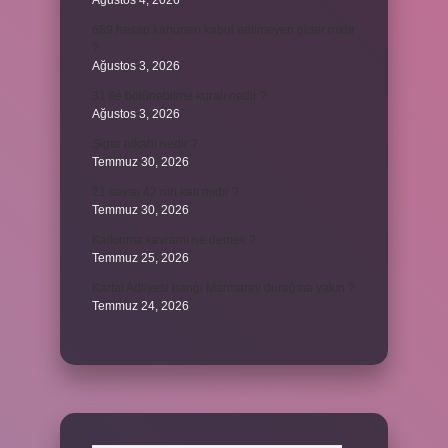
Ağustos 4, 2026
689 hesap kanunen kabul edilmeyen gider mıdır
?
Ağustos 3, 2026
31 ile bölünebilme kuralı nedir ?
Ağustos 3, 2026
Şigar nikahı nedir ?
Temmuz 30, 2026
21 sayısı 42’nin katı mıdır ?
Temmuz 30, 2026
Kalkınma kavramı ne demek ?
Temmuz 25, 2026
Kartal Adliyesi hangi Marmaray durağına yakın ?
Temmuz 24, 2026