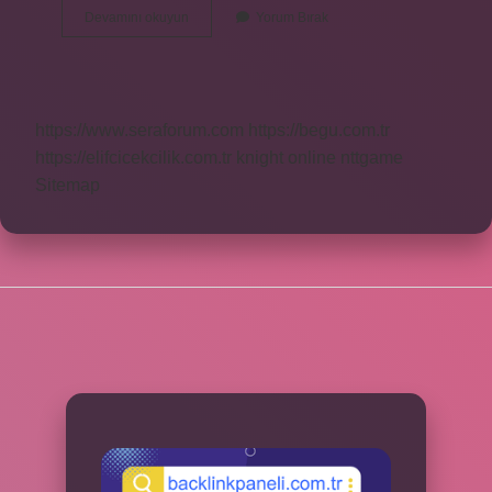
Kız
Devamını okuyun
Yorum Bırak
Isteme
Kim
Yapar
https://www.seraforum.com
https://begu.com.tr
https://elifcicekcilik.com.tr
knight online
nttgame
Sitemap
SIDEBAR