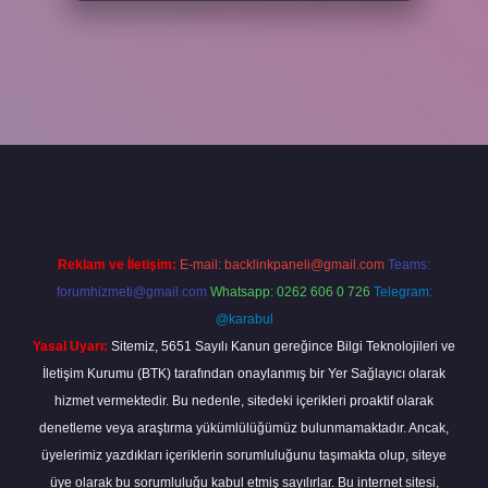
per
Reklam ve İletişim:
E-mail:
backlinkpaneli@gmail.com
Teams:
forumhizmeti@gmail.com
Whatsapp: 0262 606 0 726
Telegram:
@karabul
Yasal Uyarı:
Sitemiz, 5651 Sayılı Kanun gereğince Bilgi Teknolojileri ve
İletişim Kurumu (BTK) tarafından onaylanmış bir Yer Sağlayıcı olarak
hizmet vermektedir. Bu nedenle, sitedeki içerikleri proaktif olarak
denetleme veya araştırma yükümlülüğümüz bulunmamaktadır. Ancak,
üyelerimiz yazdıkları içeriklerin sorumluluğunu taşımakta olup, siteye
üye olarak bu sorumluluğu kabul etmiş sayılırlar. Bu internet sitesi,