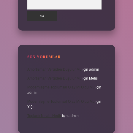
Arama
SON YORUMLAR
Amortisman Vergiden Düşülür Mü
için
admin
Amortisman Vergiden Düşülür Mü
için
Melis
Modernleşme Toplumsal Olay Mı Olgu Mu
için
admin
Modernleşme Toplumsal Olay Mı Olgu Mu
için
Yiğit
Toplantı Nisabı Nedir
için
admin