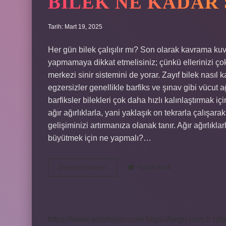
BILEK NE KADAR 
Tarih: Mart 19, 2025
Her gün bilek çalışılır mı? Son olarak kavrama kuv
yapmamaya dikkat etmelisiniz; çünkü ellerinizi ç
merkezi sinir sistemini de yorar. Zayıf bilek nasıl 
egzersizler genellikle barfiks ve şınav gibi vücut ağ
barfiksler bilekleri çok daha hızlı kalınlaştırmak içi
ağır ağırlıklarla, yani yaklaşık on tekrarla çalışara
gelişiminizi artırmanıza olanak tanır. Ağır ağırlık
büyütmek için ne yapmalı?…
Bilek
Devamını okuyun
Yorum Bırak
Ne
Kadar
Sürede
Gelişir
https://www.seraforum.com
https://begu.com.tr
http