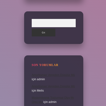
Arama
SON YORUMLAR
Amortisman Vergiden Düşülür Mü
için
admin
Amortisman Vergiden Düşülür Mü
için
Melis
Modernleşme Toplumsal Olay Mı
Olgu Mu
için
admin