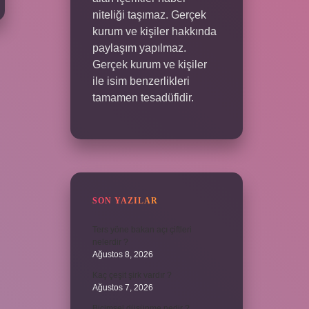
niteliği taşımaz. Gerçek
kurum ve kişiler hakkında
paylaşım yapılmaz.
Gerçek kurum ve kişiler
ile isim benzerlikleri
tamamen tesadüfidir.
SON YAZILAR
Ters yöne bakan açı çiftleri
nelerdir ?
Ağustos 8, 2026
Kaç çeşit şirk vardır ?
Ağustos 7, 2026
Biçimsel düşünme nedir ?