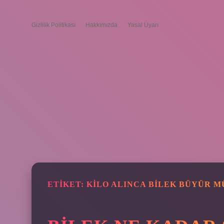
Gizlilik Politikası
Hakkımızda
Yasal Uyarı
ETIKET:
KILO ALINCA BILEK BÜYÜR M