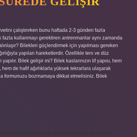
SÜREDE GELIŞIR
vetini çalıştırırken bunu haftada 2-3 günden fazla
ok fazla kullanmayı gerektiren antrenmanlar aynı zamanda
kalınlaşır? Bilekleri güçlendirmek için yapılması gereken
ırlığıyla yapılan hareketlerdir. Özellikle ters ve düz
n yapılır. Bilek gelişir mi? Bilek kaslarınızın lif yapısı, hem
k, hem de hafif ağırlıklarla yüksek tekrarlara ulaşarak
larla formunuzu bozmamaya dikkat etmelisiniz. Bilek
s://elifcicekcilik.com.tr
knight online
nttgame
Sitemap