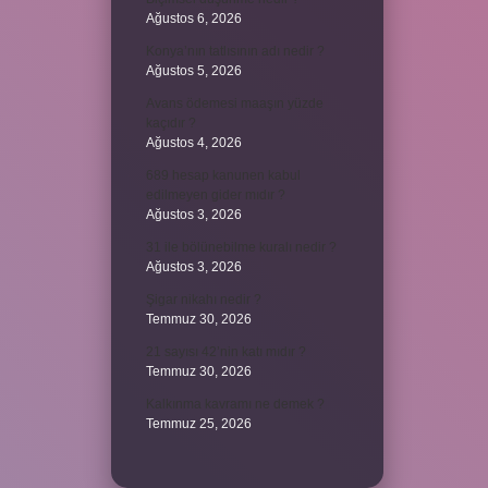
Ağustos 6, 2026
Konya’nın tatlısının adı nedir ?
Ağustos 5, 2026
Avans ödemesi maaşın yüzde
kaçıdır ?
Ağustos 4, 2026
689 hesap kanunen kabul
edilmeyen gider mıdır ?
Ağustos 3, 2026
31 ile bölünebilme kuralı nedir ?
Ağustos 3, 2026
Şigar nikahı nedir ?
Temmuz 30, 2026
21 sayısı 42’nin katı mıdır ?
Temmuz 30, 2026
Kalkınma kavramı ne demek ?
Temmuz 25, 2026