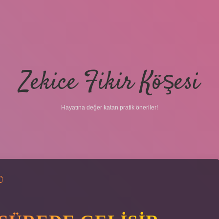
Zekice Fikir Köşesi
Hayatına değer katan pratik öneriler!
Ü