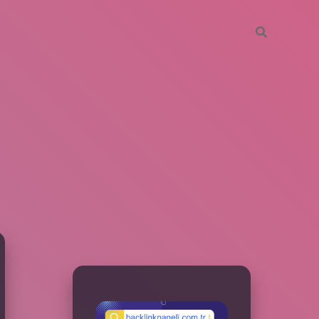
SIDEBAR
betxper