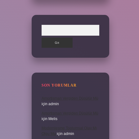
Arama
SON YORUMLAR
Amortisman Vergiden Düşülür Mü
için
admin
Amortisman Vergiden Düşülür Mü
için
Melis
Modernleşme Toplumsal Olay Mı
Olgu Mu
için
admin