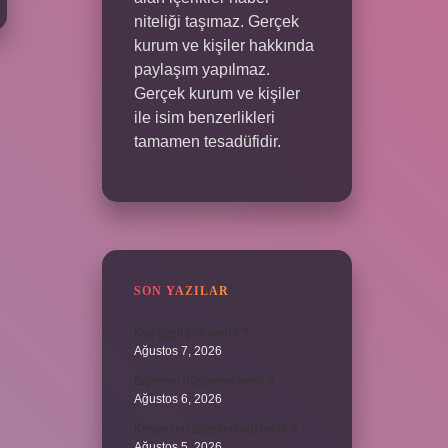
niteliği taşımaz. Gerçek
kurum ve kişiler hakkında
paylaşım yapılmaz.
Gerçek kurum ve kişiler
ile isim benzerlikleri
tamamen tesadüfidir.
SON YAZILAR
Kaç çeşit şirk vardır ?
Ağustos 7, 2026
Biçimsel düşünme nedir ?
Ağustos 6, 2026
Konya’nın tatlısının adı nedir ?
Ağustos 5, 2026