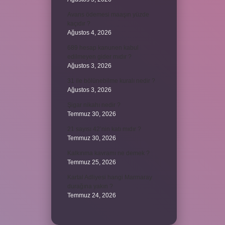
Avans ödemesi maaşın yüzde
kaçıdır ?
Ağustos 4, 2026
689 hesap kanunen kabul
edilmeyen gider mıdır ?
Ağustos 3, 2026
31 ile bölünebilme kuralı nedir ?
Ağustos 3, 2026
Şigar nikahı nedir ?
Temmuz 30, 2026
21 sayısı 42’nin katı mıdır ?
Temmuz 30, 2026
Kalkınma kavramı ne demek ?
Temmuz 25, 2026
Kartal Adliyesi hangi Marmaray
durağına yakın ?
Temmuz 24, 2026