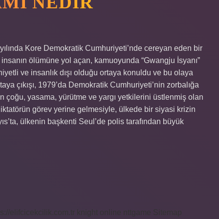
MI NEDIR
yılında Kore Demokratik Cumhuriyeti’nde cereyan eden bir
e insanın ölümüne yol açan, kamuoyunda “Gwangju İsyanı”
niyetli ve insanlık dışı olduğu ortaya konuldu ve bu olaya
rtaya çıkışı, 1979’da Demokratik Cumhuriyeti’nin zorbalığa
rin çoğu, yasama, yürütme ve yargı yetkilerini üstlenmiş olan
diktatörün görev yerine gelmesiyle, ülkede bir siyasi krizin
ıs’ta, ülkenin başkenti Seul’de polis tarafından büyük
s://elifcicekcilik.com.tr
knight online
nttgame
Sitemap