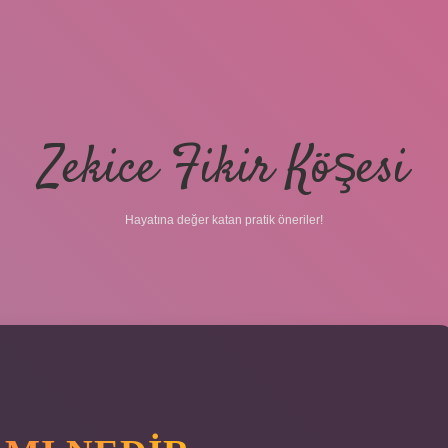
Zekice Fikir Köşesi
Hayatına değer katan pratik öneriler!