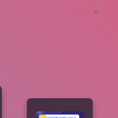
SIDEBAR
betxper