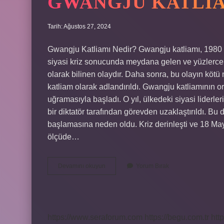
GWANGJU KATLIA
Tarih: Ağustos 27, 2024
Gwangju Katliamı Nedir? Gwangju katliamı, 1980 
siyasi kriz sonucunda meydana gelen ve yüzlerc
olarak bilinen olaydır. Daha sonra, bu olayın kötü 
katliam olarak adlandırıldı. Gwangju katliamının o
uğramasıyla başladı. O yıl, ülkedeki siyasi liderle
bir diktatör tarafından görevden uzaklaştırıldı. Bu 
başlamasına neden oldu. Kriz derinleşti ve 18 May
ölçüde…
Gwangju
Devamını okuyun
Yorum Bırak
katliamı
nedir
https://www.seraforum.com
https://begu.com.tr
http