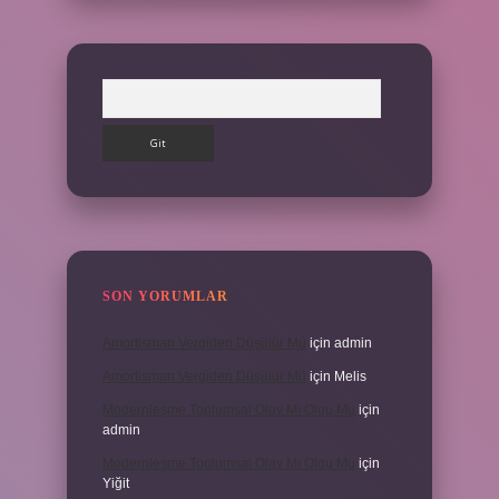
Arama
SON YORUMLAR
Amortisman Vergiden Düşülür Mü
için
admin
Amortisman Vergiden Düşülür Mü
için
Melis
Modernleşme Toplumsal Olay Mı Olgu Mu
için
admin
Modernleşme Toplumsal Olay Mı Olgu Mu
için
Yiğit