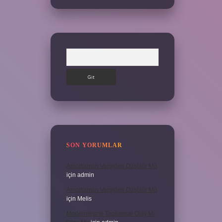
Arama
SON YORUMLAR
Amortisman Vergiden Düşülür Mü
için
admin
Amortisman Vergiden Düşülür Mü
için
Melis
Modernleşme Toplumsal Olay Mı