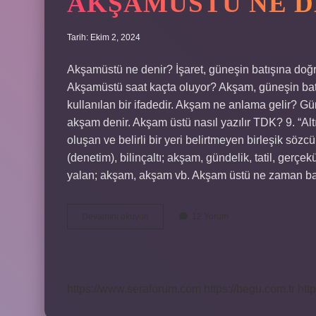
AKŞAMÜSTÜ NE 
Tarih: Ekim 2, 2024
Akşamüstü ne denir? İşaret, güneşin batışına doğ
Akşamüstü saat kaçta oluyor? Akşam, güneşin batt
kullanılan bir ifadedir. Akşam ne anlama gelir? 
akşam denir. Akşam üstü nasıl yazılır TDK? 9. “Alt
oluşan ve belirli bir yeri belirtmeyen birleşik sözcü
(denetim), bilinçaltı; akşam, gündelik, tatil, gerçe
yalan; akşam, akşam vb. Akşam üstü ne zaman baş
Akşamüstü
Devamını okuyun
12 Yorum
Ne
Demek
Tdk
https://www.seraforum.com
https://begu.com.tr
http