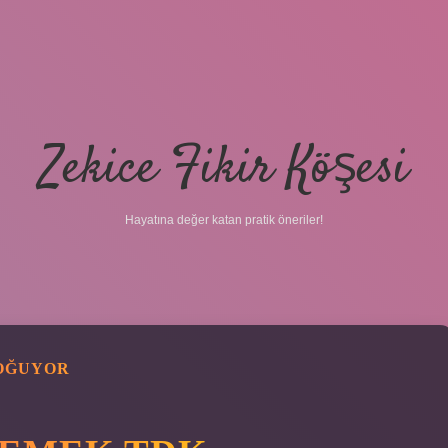
Zekice Fikir Köşesi
Hayatına değer katan pratik öneriler!
DOĞUYOR