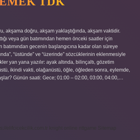
DEMEK TDK
ru, akşama doğru, akşam yaklaştığında, akşam vaktidir.
ığı veya gün batımından hemen önceki saatler için
Gün batımından gecenin başlangıcına kadar olan süreye
ında”, “üstünde” ve “üzerinde” sözcüklerinin eklenmesiyle
kler yan yana yazılır: ayak altında, bilinçaltı, gözetim
küstü, ikindi vakti, olağanüstü, öğle, öğleden sonra, eylemde,
lar? Günün saati: Gece; 01:00 – 02:00, 03:00, 04:00,…
s://elifcicekcilik.com.tr
knight online
nttgame
Sitemap