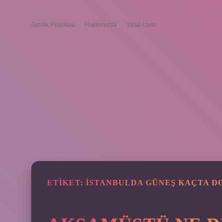
Gizlilik Politikası
Hakkımızda
Yasal Uyarı
ETIKET:
İSTANBULDA GÜNEŞ KAÇTA 