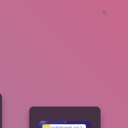
SIDEBAR
betxper