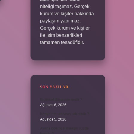
niteliği taşımaz. Gerçek
kurum ve kişiler hakkında
paylaşım yapılmaz.
Gerçek kurum ve kişiler
ile isim benzerlikleri
tamamen tesadüfidir.
SON YAZILAR
Biçimsel düşünme nedir ?
Ağustos 6, 2026
Konya’nın tatlısının adı nedir ?
Ağustos 5, 2026
Avans ödemesi maaşın yüzde
kaçıdır ?