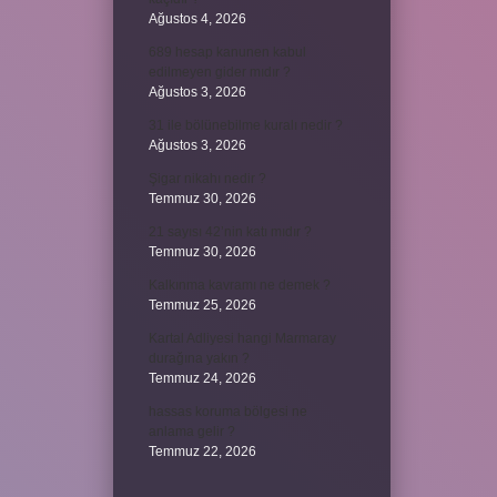
Ağustos 4, 2026
689 hesap kanunen kabul
edilmeyen gider mıdır ?
Ağustos 3, 2026
31 ile bölünebilme kuralı nedir ?
Ağustos 3, 2026
Şigar nikahı nedir ?
Temmuz 30, 2026
21 sayısı 42’nin katı mıdır ?
Temmuz 30, 2026
Kalkınma kavramı ne demek ?
Temmuz 25, 2026
Kartal Adliyesi hangi Marmaray
durağına yakın ?
Temmuz 24, 2026
hassas koruma bölgesi ne
anlama gelir ?
Temmuz 22, 2026