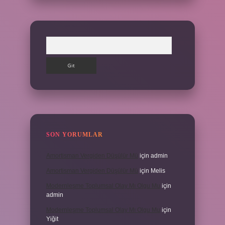
Arama
SON YORUMLAR
Amortisman Vergiden Düşülür Mü
için
admin
Amortisman Vergiden Düşülür Mü
için
Melis
Modernleşme Toplumsal Olay Mı Olgu Mu
için
admin
Modernleşme Toplumsal Olay Mı Olgu Mu
için
Yiğit