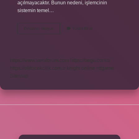
açılmayacaktır. Bunun nedeni, işlemcinin
sistemin temel…
Bozuk
Devamını okuyun
Yorum Bırak
Işlemci
Isınır
Mı
https://www.seraforum.com
https://begu.com.tr
https://elifcicekcilik.com.tr
knight online
nttgame
Sitemap
SIDEBAR