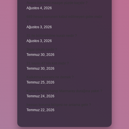
Avans ödemesi maaşın yüzde kaçıdır ?
Ağustos 4, 2026
689 hesap kanunen kabul edilmeyen gider mıdır
?
Ağustos 3, 2026
31 ile bölünebilme kuralı nedir ?
Ağustos 3, 2026
Şigar nikahı nedir ?
Temmuz 30, 2026
21 sayısı 42’nin katı mıdır ?
Temmuz 30, 2026
Kalkınma kavramı ne demek ?
Temmuz 25, 2026
Kartal Adliyesi hangi Marmaray durağına yakın ?
Temmuz 24, 2026
hassas koruma bölgesi ne anlama gelir ?
Temmuz 22, 2026