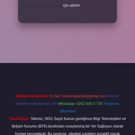
Toplantı Nisabı Nedir
için
admin
per
Reklam ve İletişim:
E-mail:
backlinkpaneli@gmail.com
Teams:
forumhizmeti@gmail.com
Whatsapp: 0262 606 0 726
Telegram:
@karabul
Yasal Uyarı:
Sitemiz, 5651 Sayılı Kanun gereğince Bilgi Teknolojileri ve
İletişim Kurumu (BTK) tarafından onaylanmış bir Yer Sağlayıcı olarak
hizmet vermektedir. Bu nedenle, sitedeki içerikleri proaktif olarak