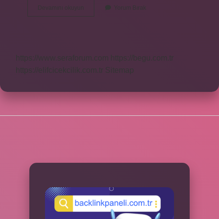
İNgilterenin
Devamını okuyun
Yorum Bırak
En
Zengin
Adamı
Kim
https://www.seraforum.com
https://begu.com.tr
https://elifcicekcilik.com.tr
Sitemap
SIDEBAR