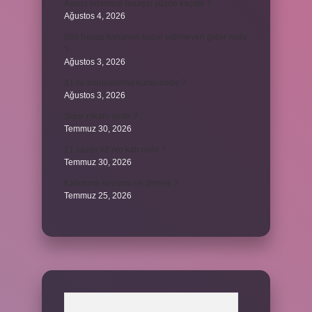
Avans ödemesi maaşın yüzde kaçıdır ?
Ağustos 4, 2026
689 hesap kanunen kabul edilmeyen gider mıdır
?
Ağustos 3, 2026
31 ile bölünebilme kuralı nedir ?
Ağustos 3, 2026
Şigar nikahı nedir ?
Temmuz 30, 2026
21 sayısı 42’nin katı mıdır ?
Temmuz 30, 2026
Kalkınma kavramı ne demek ?
Temmuz 25, 2026
Arama