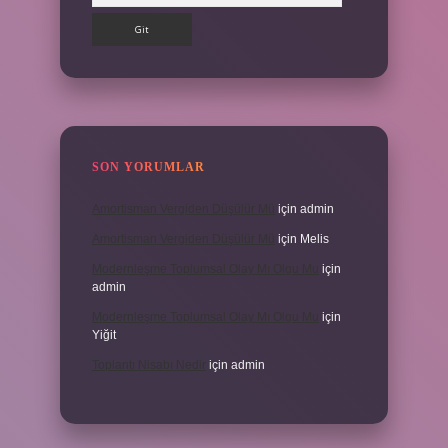
SON YORUMLAR
Amortisman Vergiden Düşülür Mü
için
admin
Amortisman Vergiden Düşülür Mü
için
Melis
Modernleşme Toplumsal Olay Mı Olgu Mu
için
admin
Modernleşme Toplumsal Olay Mı Olgu Mu
için
Yiğit
Toplantı Nisabı Nedir
için
admin