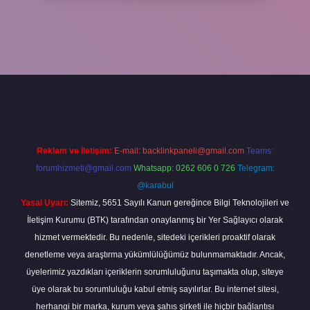
er
Reklam ve İletişim:
E-mail:
backlinkpaneli@gmail.com
Teams:
forumhizmeti@gmail.com
Whatsapp: 0262 606 0 726
Telegram:
@karabul
Yasal Uyarı:
Sitemiz, 5651 Sayılı Kanun gereğince Bilgi Teknolojileri ve
İletişim Kurumu (BTK) tarafından onaylanmış bir Yer Sağlayıcı olarak
hizmet vermektedir. Bu nedenle, sitedeki içerikleri proaktif olarak
denetleme veya araştırma yükümlülüğümüz bulunmamaktadır. Ancak,
üyelerimiz yazdıkları içeriklerin sorumluluğunu taşımakta olup, siteye
üye olarak bu sorumluluğu kabul etmiş sayılırlar. Bu internet sitesi,
herhangi bir marka, kurum veya şahıs şirketi ile hiçbir bağlantısı