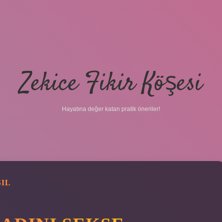
Zekice Fikir Köşesi
Hayatına değer katan pratik öneriler!
SIL