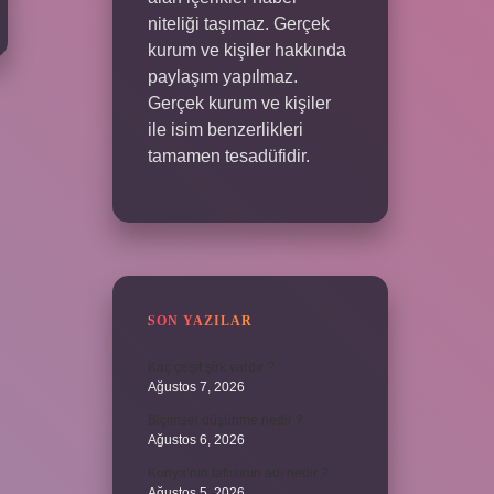
niteliği taşımaz. Gerçek
kurum ve kişiler hakkında
paylaşım yapılmaz.
Gerçek kurum ve kişiler
ile isim benzerlikleri
tamamen tesadüfidir.
SON YAZILAR
Kaç çeşit şirk vardır ?
Ağustos 7, 2026
Biçimsel düşünme nedir ?
Ağustos 6, 2026
Konya’nın tatlısının adı nedir ?
Ağustos 5, 2026