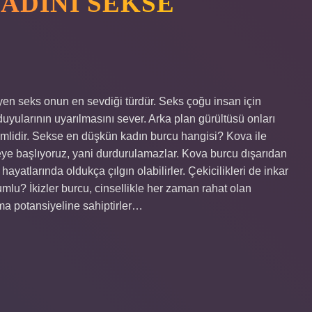
KADINI SEKSE
yen seks onun en sevdiği türdür. Seks çoğu insan için
 duyularının uyarılmasını sever. Arka plan gürültüsü onları
nemlidir. Sekse en düşkün kadın burcu hangisi? Kova ile
emeye başlıyoruz, yani durdurulamazlar. Kova burcu dışarıdan
yatlarında oldukça çılgın olabilirler. Çekicilikleri de inkar
umlu? İkizler burcu, cinsellikle her zaman rahat olan
ma potansiyeline sahiptirler…