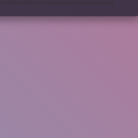
s://elifcicekcilik.com.tr
knight online
nttgame
Sitemap