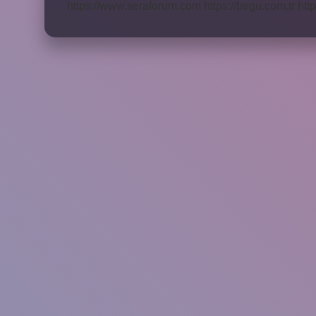
https://www.seraforum.com
https://begu.com.tr
http