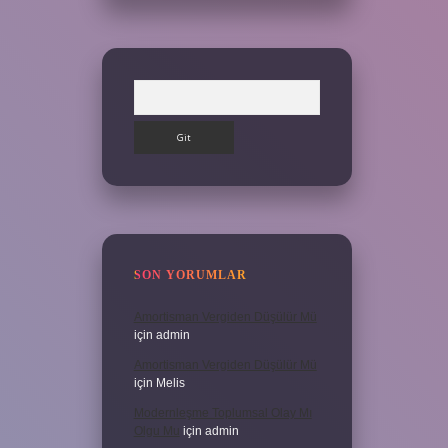
Arama
SON YORUMLAR
Amortisman Vergiden Düşülür Mü
için
admin
Amortisman Vergiden Düşülür Mü
için
Melis
Modernleşme Toplumsal Olay Mı
Olgu Mu
için
admin