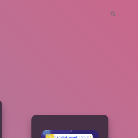
SIDEBAR
betxper