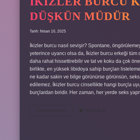
İKIZLER BURCU 
DÜŞKÜN MÜDÜR
Tarih: Nisan 10, 2025
İkizler burcu nasıl sevişir? Spontane, öngörüleme
yeterince uyarıcı olsa da, İkizler burcu erkeği tüm
daha rahat hissettirebilir ve tat ve koku da çok ö
birlikte, en yüksek libidoya sahip burçları listel
ne kadar sakin ve bilge görünürse görünsün, seks ha
edilemez. İkizler burcu cinsellikte hangi burçla uy
burçlardan biridir. Her zaman, her yerde seks yap
İKizler
Devamını okuyun
Yorum Bırak
Burcu
Kadını
Sekse
Düşkün
Müdür