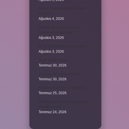
Avans ödemesi maaşın yüzde
kaçıdır ?
Ağustos 4, 2026
689 hesap kanunen kabul
edilmeyen gider mıdır ?
Ağustos 3, 2026
31 ile bölünebilme kuralı nedir ?
Ağustos 3, 2026
Şigar nikahı nedir ?
Temmuz 30, 2026
21 sayısı 42’nin katı mıdır ?
Temmuz 30, 2026
Kalkınma kavramı ne demek ?
Temmuz 25, 2026
Kartal Adliyesi hangi Marmaray
durağına yakın ?
Temmuz 24, 2026