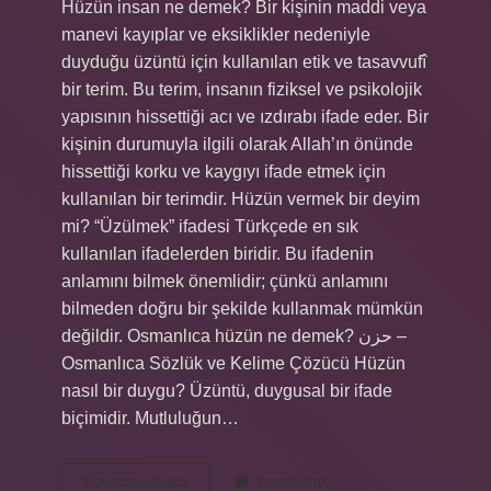
Hüzün insan ne demek? Bir kişinin maddi veya
manevi kayıplar ve eksiklikler nedeniyle
duyduğu üzüntü için kullanılan etik ve tasavvufî
bir terim. Bu terim, insanın fiziksel ve psikolojik
yapısının hissettiği acı ve ızdırabı ifade eder. Bir
kişinin durumuyla ilgili olarak Allah’ın önünde
hissettiği korku ve kaygıyı ifade etmek için
kullanılan bir terimdir. Hüzün vermek bir deyim
mi? “Üzülmek” ifadesi Türkçede en sık
kullanılan ifadelerden biridir. Bu ifadenin
anlamını bilmek önemlidir; çünkü anlamını
bilmeden doğru bir şekilde kullanmak mümkün
değildir. Osmanlıca hüzün ne demek? حزن –
Osmanlıca Sözlük ve Kelime Çözücü Hüzün
nasıl bir duygu? Üzüntü, duygusal bir ifade
biçimidir. Mutluluğun…
Hüzn
Devamını okuyun
Yorum Bırak