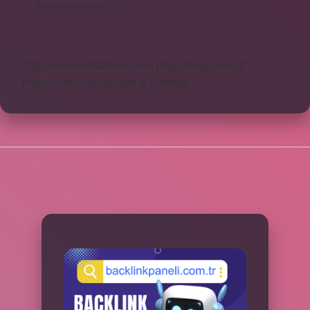
Ne
Demekdir
https://www.seraforum.com
https://begu.com.tr
https://elifcicekcilik.com.tr
Sitemap
SIDEBAR