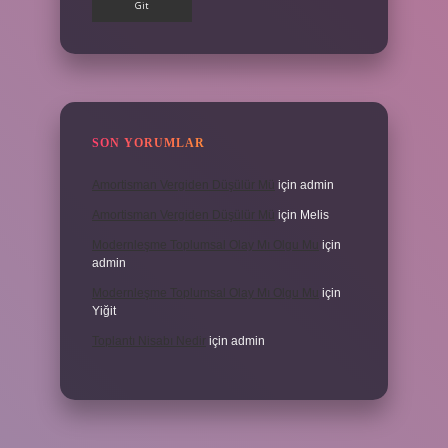
SON YORUMLAR
Amortisman Vergiden Düşülür Mü
için
admin
Amortisman Vergiden Düşülür Mü
için
Melis
Modernleşme Toplumsal Olay Mı Olgu Mu
için
admin
Modernleşme Toplumsal Olay Mı Olgu Mu
için
Yiğit
Toplantı Nisabı Nedir
için
admin