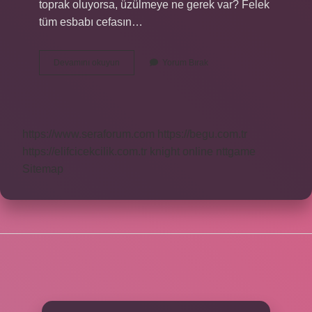
toprak oluyorsa, üzülmeye ne gerek var? Felek
tüm esbabı cefasın…
Hürriyet
Devamını okuyun
Yorum Bırak
Kasidesi
Kime
Yazıldı
https://www.seraforum.com
https://begu.com.tr
https://elifcicekcilik.com.tr
knight online
nttgame
Sitemap
SIDEBAR