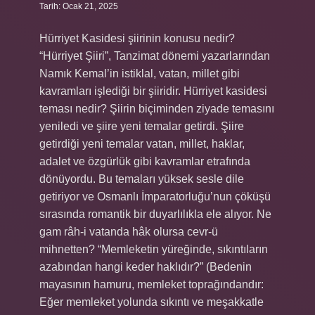
Tarih: Ocak 21, 2025
Hürriyet Kasidesi şiirinin konusu nedir?
“Hürriyet Şiiri”, Tanzimat dönemi yazarlarından
Namık Kemal’in istiklal, vatan, millet gibi
kavramları işlediği bir şiiridir. Hürriyet kasidesi
teması nedir? Şiirin biçiminden ziyade temasını
yeniledi ve şiire yeni temalar getirdi. Şiire
getirdiği yeni temalar vatan, millet, haklar,
adalet ve özgürlük gibi kavramlar etrafında
dönüyordu. Bu temaları yüksek sesle dile
getiriyor ve Osmanlı İmparatorluğu’nun çöküşü
sırasında romantik bir duyarlılıkla ele alıyor. Ne
gam râh-i vatanda hâk olursa cevr-ü
mihnetten? “Memleketin yüreğinde, sıkıntıların
azabından hangi keder haklıdır?” (Bedenin
mayasının hamuru, memleket toprağındandır:
Eğer memleket yolunda sıkıntı ve meşakkatle