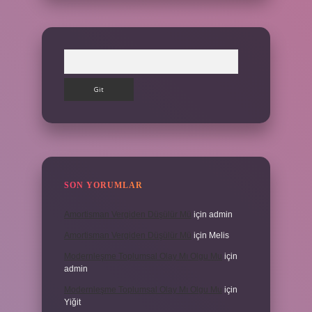
Arama
SON YORUMLAR
Amortisman Vergiden Düşülür Mü
için
admin
Amortisman Vergiden Düşülür Mü
için
Melis
Modernleşme Toplumsal Olay Mı Olgu Mu
için
admin
Modernleşme Toplumsal Olay Mı Olgu Mu
için
Yiğit