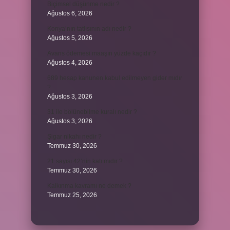
Biçimsel düşünme nedir ?
Ağustos 6, 2026
Konya’nın tatlısının adı nedir ?
Ağustos 5, 2026
Avans ödemesi maaşın yüzde kaçıdır ?
Ağustos 4, 2026
689 hesap kanunen kabul edilmeyen gider mıdır
?
Ağustos 3, 2026
31 ile bölünebilme kuralı nedir ?
Ağustos 3, 2026
Şigar nikahı nedir ?
Temmuz 30, 2026
21 sayısı 42’nin katı mıdır ?
Temmuz 30, 2026
Kalkınma kavramı ne demek ?
Temmuz 25, 2026