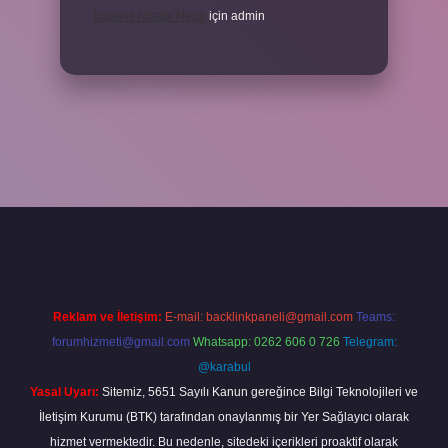
Toplantı Nisabı Nedir
için
admin
per
Reklam ve İletişim:
E-mail:
backlinkpaneli@gmail.com
Teams:
forumhizmeti@gmail.com
Whatsapp: 0262 606 0 726
Telegram:
@karabul
Yasal Uyarı:
Sitemiz, 5651 Sayılı Kanun gereğince Bilgi Teknolojileri ve
İletişim Kurumu (BTK) tarafından onaylanmış bir Yer Sağlayıcı olarak
hizmet vermektedir. Bu nedenle, sitedeki içerikleri proaktif olarak